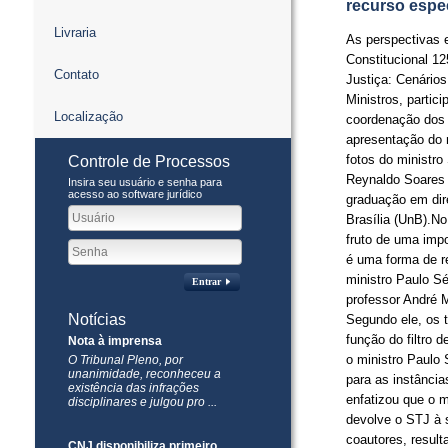
recurso espe
Livraria
As perspectivas 
Constitucional 12
Contato
Justiça: Cenários e
Ministros, partic
Localização
coordenação dos 
apresentação do 
fotos do ministro
Controle de Processos
Reynaldo Soares 
Insira seu usuário e senha para
acesso ao software jurídico
graduação em dire
Brasília (UnB).N
fruto de uma imp
é uma forma de rec
ministro Paulo Sé
Entrar
professor André M
Notícias
Segundo ele, os 
função do filtro 
Nota à imprensa
o ministro Paulo
​O Tribunal Pleno, por
unanimidade, reconheceu a
para as instânci
existência das infrações
enfatizou que o m
disciplinares e julgou pro ...
devolve o STJ à sua
coautores, resul
CNJ disponibiliza primeiro