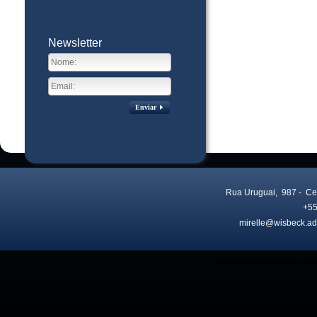
Newsletter
Enviar
Rua Uruguai, 987
- Ce
+55
mirelle@wisbeck.ad
Visitas no site:
3771938
© 2026 Todos os direitos res