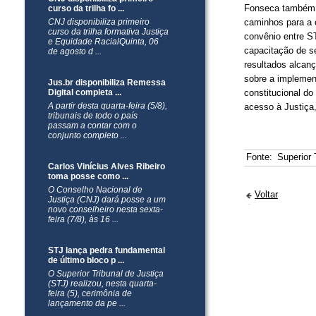
Fonseca também a
curso da trilha fo ...
CNJ disponibiliza primeiro
caminhos para a c
curso da trilha formativa Justiça
convênio entre S
e Equidade RacialQuinta, 06
capacitação de se
de agosto d ...
resultados alcanç
sobre a implemen
Jus.br disponibiliza Remessa
Digital completa ...
constitucional do
A partir desta quarta-feira (5/8),
acesso à Justiça,
tribunais de todo o país
passam a contar com o
conjunto completo ...
Fonte:
Superior 
Carlos Vinícius Alves Ribeiro
toma posse como ...
O Conselho Nacional de
Voltar
Justiça (CNJ) dará posse a um
novo conselheiro nesta sexta-
feira (7/8), às 16 ...
STJ lança pedra fundamental
de último bloco p ...
O Superior Tribunal de Justiça
(STJ) realizou, nesta quarta-
feira (5), cerimônia de
lançamento da pe ...