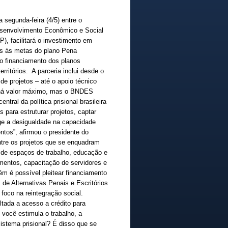
segunda-feira (4/5) entre o
esenvolvimento Econômico e Social
), facilitará o investimento em
dos às metas do plano Pena
 o financiamento dos planos
ritórios. A parceria inclui desde o
e projetos – até o apoio técnico
o há valor máximo, mas o BNDES
tral da política prisional brasileira
 para estruturar projetos, captar
ge a desigualdade na capacidade
ntos”, afirmou o presidente do
tre os projetos que se enquadram
 de espaços de trabalho, educação e
imentos, capacitação de servidores e
m é possível pleitear financiamento
de Alternativas Penais e Escritórios
 foco na reintegração social.
tada a acesso a crédito para
você estimula o trabalho, a
istema prisional? É disso que se