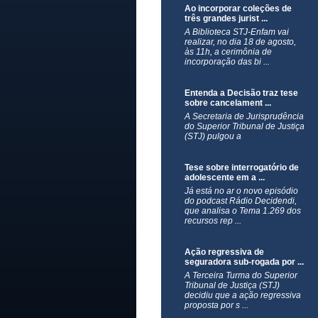
Ao incorporar coleções de
três grandes jurist ...
A Biblioteca STJ-Enfam vai
realizar, no dia 18 de agosto,
às 11h, a cerimônia de
incorporação das bi ...
Entenda a Decisão traz tese
sobre cancelament ...
A Secretaria de Jurisprudência
do Superior Tribunal de Justiça
(STJ) pulgou a
Tese sobre interrogatório de
adolescente em a ...
​Já está no ar o novo episódio
do podcast Rádio Decidendi,
que analisa o Tema 1.269 dos
recursos rep ...
Ação regressiva de
seguradora sub-rogada por ...
​A Terceira Turma do Superior
Tribunal de Justiça (STJ)
decidiu que a ação regressiva
proposta por s ...