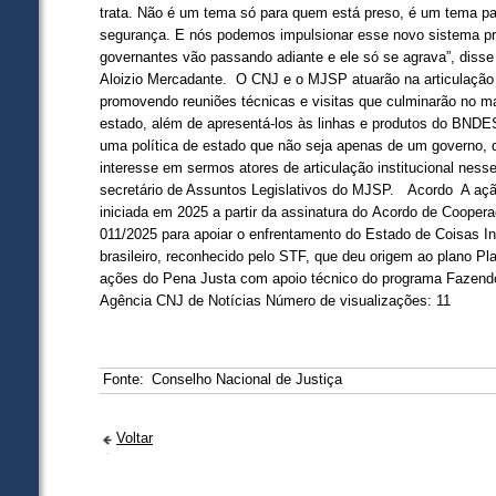
trata. Não é um tema só para quem está preso, é um tema p
segurança. E nós podemos impulsionar esse novo sistema pr
governantes vão passando adiante e ele só se agrava”, diss
Aloizio Mercadante. O CNJ e o MJSP atuarão na articulação 
promovendo reuniões técnicas e visitas que culminarão no
estado, além de apresentá-los às linhas e produtos do BNDE
uma política de estado que não seja apenas de um governo, q
interesse em sermos atores de articulação institucional ness
secretário de Assuntos Legislativos do MJSP. Acordo A açã
iniciada em 2025 a partir da assinatura do Acordo de Cooper
011/2025 para apoiar o enfrentamento do Estado de Coisas Inc
brasileiro, reconhecido pelo STF, que deu origem ao plano P
ações do Pena Justa com apoio técnico do programa Fazendo
Agência CNJ de Notícias Número de visualizações: 11
Fonte:
Conselho Nacional de Justiça
Voltar