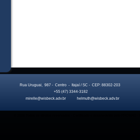
Rua Uruguai, 987
- Centro
-
Itajaí
/ SC
- CEP: 88302-203
+55 (47) 3344-3182
mirelle@wisbeck.adv.br
helmuth@wisbeck.adv.br
© 2026 Todos os direitos reservados - Certificado e desenvolvido pelo PROMAD 