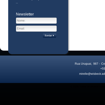
...
Newsletter
Enviar
Rua Uruguai, 987
- Ce
+55
mirelle@wisbeck.ad
Visitas no site:
3771550
© 2026 Todos os direitos res