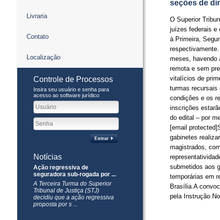
seções de dir
Livraria
O Superior Tribun
juízes federais e
Contato
à Primeira, Segun
respectivamente.
Localização
meses, havendo a
remota e sem prej
vitalícios de pr
Controle de Processos
turmas recursais
Insira seu usuário e senha para
acesso ao software jurídico
condições e os re
inscrições estarã
do edital – por m
[email protected]
gabinetes realiza
Entrar
magistrados, com 
Notícias
representativida
submetidos aos g
Ação regressiva de
seguradora sub-rogada por ...
temporárias em r
​A Terceira Turma do Superior
Brasília.A convoc
Tribunal de Justiça (STJ)
pela Instrução N
decidiu que a ação regressiva
proposta por s ...