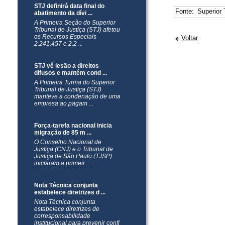
STJ definirá data final do
Fonte:
Superior 
abatimento da dívi ...
​A Primeira Seção do Superior
Tribunal de Justiça (STJ) afetou
os Recursos Especiais
Voltar
2.241.457 e 2.2 ...
STJ vê lesão a direitos
difusos e mantém cond ...
​A Primeira Turma do Superior
Tribunal de Justiça (STJ)
manteve a condenação de uma
empresa ao pagam ...
Força-tarefa nacional inicia
migração de 85 m ...
O Conselho Nacional de
Justiça (CNJ) e o Tribunal de
Justiça de São Paulo (TJSP)
iniciaram a primeir ...
Nota Técnica conjunta
estabelece diretrizes d ...
Nota Técnica conjunta
estabelece diretrizes de
corresponsabilidade
institucional para prevenir confl