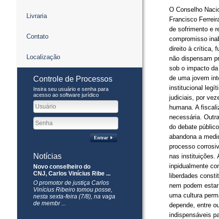
O Conselho Nacio
Livraria
Francisco Ferrei
de sofrimento e r
Contato
compromisso inab
direito à crítica
Localização
não dispensam pr
sob o impacto da
de uma jovem inte
Controle de Processos
institucional leg
Insira seu usuário e senha para
acesso ao software jurídico
judiciais, por ve
humana. A fiscali
necessária. Outr
do debate públic
abandona a medida
Entrar
processo corrosi
Notícias
nas instituições.
inpidualmente co
Novo conselheiro do
CNJ, Carlos Vinícius Ribe ...
liberdades consti
O promotor de justiça Carlos
nem podem estar 
Vinícius Ribeiro tomou posse,
uma cultura perma
nesta sexta-feira (7/8), na vaga
de membr ...
depende, entre ou
indispensáveis pa