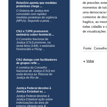
de pressões exter
Relatório aponta que medidas
protetivas chega ...
momentos de luto 
O Sistema de Justiça tem
uma democracia 
concedido com rapidez
contextos de dis
medidas protetivas de urgência
(MPUs). Segundo a pesq ...
fragiliza, ao mes
todas cidadãs e 
CNJ e TJPR promovem
de visualizações:
webinário sobre feminicíd ...
O Conselho Nacional de
Justiça (CNJ) promove, na
sexta-feira (14/8), o webinário
Fonte:
Conselho
Feminicídio e Persp ...
CNJ dialoga com facilitadores
Voltar
de grupos refle ...
A comitiva do Conselho
Nacional de Justiça (CNJ) em
visita técnica ao Tribunal de
Justiça do Rio de ...
Justiça Federal devolve à
Justiça Estadual aç ...
Justiça Federal devolve à
Justiça Estadual ação sobre
indenizações da área de
entorno afetada pela B ...