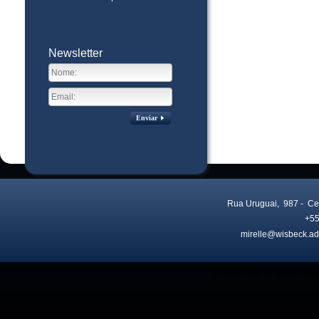
Newsletter
Enviar
Rua Uruguai, 987
- Ce
+55
mirelle@wisbeck.ad
Visitas no site:
3775910
© 2026 Todos os direitos res