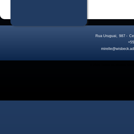
Rua Uruguai, 987
- Ce
+55
mirelle@wisbeck.ad
Visitas no site:
3776115
© 2026 Todos os direitos res