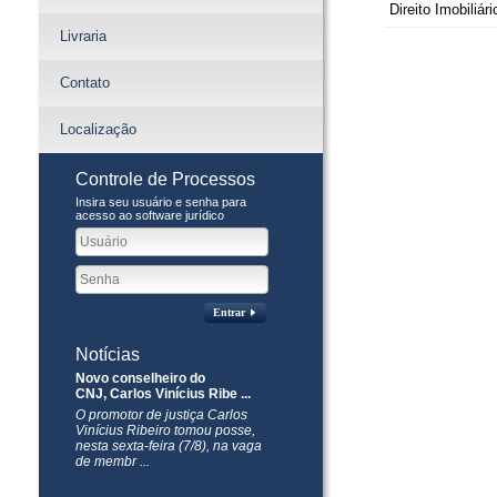
Direito Imobiliári
Livraria
Contato
Localização
Controle de Processos
Insira seu usuário e senha para
acesso ao software jurídico
Entrar
Notícias
Novo conselheiro do
CNJ, Carlos Vinícius Ribe ...
O promotor de justiça Carlos
Vinícius Ribeiro tomou posse,
nesta sexta-feira (7/8), na vaga
de membr ...