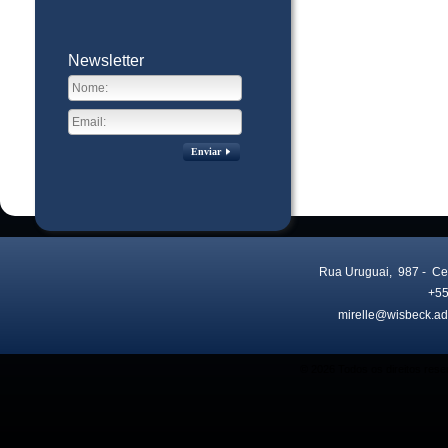
Newsletter
Enviar
Rua Uruguai, 987
- Ce
+55
mirelle@wisbeck.ad
Visitas no site:
3773483
© 2026 Todos os direitos res