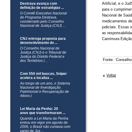
Artificial; e o Ju
Destrava avança com
definição de estratégias ...
para o cumprimen
O Comitê Executivo Nacional
Nacional de Saúd
do Programa Destrava,
medicamentos de 
coordenado pelo Conselho
Nacional de Justiça (CNJ) ...
judiciais. Essas 
as responsabilid
CNJ entrega proposta para
Camimura Edição:
desenvolvimento do ...
O Conselho Nacional de
Justiça (CNJ) e o Tribunal de
Justiça do Distrito Federal e
Fonte:
Conselho
dos Territórios ( ...
Com 550 mil buscas, Sniper
Voltar
acelera a localiza ...
Ao longo de um ano, o Sistema
Nacional de Investigação
Patrimonial e Recuperação de
Ativos (
Lei Maria da Penha: 20
anos que transformaram ...
Quando a Lei Maria da Penha
entrou em vigor em agosto de
2006, o Brasil não contava com
varas de Jus ...