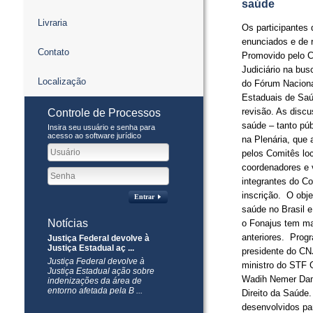
saúde
Livraria
Os participantes 
enunciados e de r
Contato
Promovido pelo C
Judiciário na bus
Localização
do Fórum Naciona
Estaduais de Saú
revisão. As discu
Controle de Processos
saúde – tanto púb
Insira seu usuário e senha para
acesso ao software jurídico
na Plenária, que
pelos Comitês loc
coordenadores e 
integrantes do Co
inscrição. O obje
Entrar
saúde no Brasil 
Notícias
o Fonajus tem ma
anteriores. Prog
Justiça Federal devolve à
Justiça Estadual aç ...
presidente do CN
Justiça Federal devolve à
ministro do STF 
Justiça Estadual ação sobre
Wadih Nemer Damo
indenizações da área de
entorno afetada pela B ...
Direito da Saúde
desenvolvidos par