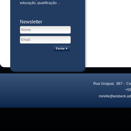
educação, qualificação ...
Newsletter
Enviar
Rua Uruguai, 987
- Ce
+55
mirelle@wisbeck.ad
Visitas no site:
3771454
© 2026 Todos os direitos res