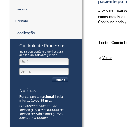
paciente por
Livraria
A 2ª Vara Cível d
danos morais e m
Contato
Continuar lendo
em
Localização
Fonte:
Correio 
Controle de Processos
Insira seu usuário e senha para
acesso ao software jurídico
Voltar
Entrar
Notícias
Força-tarefa nacional inicia
migração de 85 m ...
O Conselho Nacional de
Justiça (CNJ) e o Tribunal de
Justiça de São Paulo (TJSP)
iniciaram a primeir ...