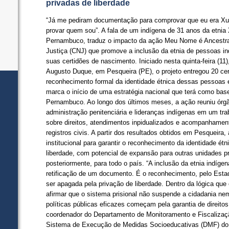
privadas de liberdade
“Já me pediram documentação para comprovar que eu era Xuk
provar quem sou”. A fala de um indígena de 31 anos da etnia
Pernambuco, traduz o impacto da ação Meu Nome é Ancestral,
Justiça (CNJ) que promove a inclusão da etnia de pessoas in
suas certidões de nascimento. Iniciado nesta quinta-feira (1
Augusto Duque, em Pesqueira (PE), o projeto entregou 20 cert
reconhecimento formal da identidade étnica dessas pessoas em
marca o início de uma estratégia nacional que terá como bas
Pernambuco. Ao longo dos últimos meses, a ação reuniu órgã
administração penitenciária e lideranças indígenas em um trab
sobre direitos, atendimentos inpidualizados e acompanhament
registros civis. A partir dos resultados obtidos em Pesqueira,
institucional para garantir o reconhecimento da identidade ét
liberdade, com potencial de expansão para outras unidades p
posteriormente, para todo o país. “A inclusão da etnia indígena
retificação de um documento. É o reconhecimento, pelo Esta
ser apagada pela privação de liberdade. Dentro da lógica que 
afirmar que o sistema prisional não suspende a cidadania ne
políticas públicas eficazes começam pela garantia de direitos 
coordenador do Departamento de Monitoramento e Fiscalizaç
Sistema de Execução de Medidas Socioeducativas (DMF) do 