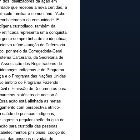
um dos idealizadores da ação em
rdade que recebeu a nova certidão, a
nculo familiar e comunitário. “Acho
 reconhecimento da comunidade. E
ndígena custodiado, também da
 retificada representa uma conquista
gente sempre tinha de se identificar,
niciativa reúne atuação da Defensoria
o, por meio da Corregedoria-Geral
stema Carcerário, da Secretaria de
a Associação dos Registradores de
ideranças indígenas e do Programa
tiça e o Programa das Nações Unidas
 No âmbito do Programa Fazendo
 Civil e Emissão de Documentos para
arreiras históricas de acesso à
 Essa ação está alinhada às metas
lgamento com perspectiva étnico-
 à saúde de pessoas indígenas,
e ingresso (regularização da guia de
ização para custódia das pessoas
abelecimentos prisionais, código do
soais das pessoas privadas de