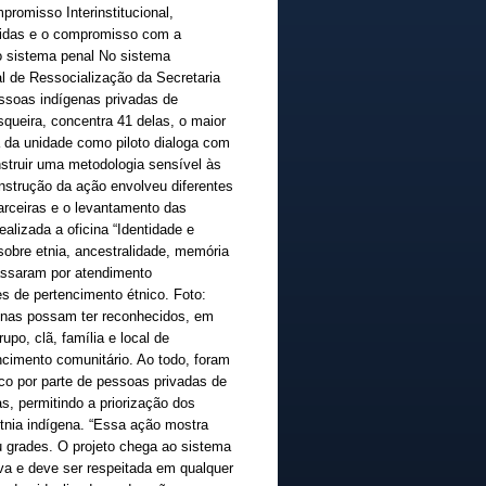
romisso Interinstitucional,
lvidas e o compromisso com a
o sistema penal No sistema
l de Ressocialização da Secretaria
essoas indígenas privadas de
ueira, concentra 41 delas, o maior
ha da unidade como piloto dialoga com
nstruir uma metodologia sensível às
onstrução da ação envolveu diferentes
parceiras e o levantamento das
alizada a oficina “Identidade e
sobre etnia, ancestralidade, memória
passaram por atendimento
es de pertencimento étnico. Foto:
enas possam ter reconhecidos, em
upo, clã, família e local de
ncimento comunitário. Ao todo, foram
ico por parte de pessoas privadas de
s, permitindo a priorização dos
etnia indígena. “Essa ação mostra
 grades. O projeto chega ao sistema
iva e deve ser respeitada em qualquer