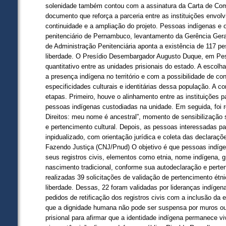
solenidade também contou com a assinatura da Carta de Comp
documento que reforça a parceria entre as instituições envo
continuidade e a ampliação do projeto. Pessoas indígenas e 
penitenciário de Pernambuco, levantamento da Gerência Gera
de Administração Penitenciária aponta a existência de 117 p
liberdade. O Presídio Desembargador Augusto Duque, em Pesq
quantitativo entre as unidades prisionais do estado. A escol
a presença indígena no território e com a possibilidade de co
especificidades culturais e identitárias dessa população. A c
etapas. Primeiro, houve o alinhamento entre as instituições 
pessoas indígenas custodiadas na unidade. Em seguida, foi re
Direitos: meu nome é ancestral”, momento de sensibilização 
e pertencimento cultural. Depois, as pessoas interessadas 
inpidualizado, com orientação jurídica e coleta das declaraçõ
Fazendo Justiça (CNJ/Pnud) O objetivo é que pessoas indíg
seus registros civis, elementos como etnia, nome indígena, gr
nascimento tradicional, conforme sua autodeclaração e perte
realizadas 39 solicitações de validação de pertencimento étn
liberdade. Dessas, 22 foram validadas por lideranças indígena
pedidos de retificação dos registros civis com a inclusão da 
que a dignidade humana não pode ser suspensa por muros ou
prisional para afirmar que a identidade indígena permanece v