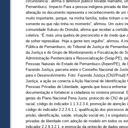
circunstância”, afirma o defensor público Rivaldo Ramalho, 
Pernambuco. Impacto Para a pessoa indígena privada de libe
alteração no documento representa o reconhecimento de um ví
muito importante, porque, na minha família, todos tinham o
somente eu que não tinha no momento”, afirmou. Um outro i
comunidade Xukuru do Ororubá, afirma que receber a certidão
coletiva. “É mais uma quebra de preconceito e do medo que a 
de sofrer represálias. Hoje a gente tem orgulho”, afirmou. A i
Pública de Pernambuco, do Tribunal de Justiça de Pernambuc
da Justiça e do Grupo de Monitoramento e Fiscalização do Si
Administração Penitenciária e Ressocialização (Seap-PE), d
Pessoas Naturais do Estado de Pernambuco (Arpen/PE), de l
Fazendo Justiça, parceria entre o Conselho Nacional de Jus
para o Desenvolvimento. Foto: Fazendo Justiça (CNJ/Pnud)
Justiça, a ação se conecta à Ação Nacional de Identificação
Pessoas Privadas de Liberdade, agenda que busca enfrentar b
documentação e fortalecer a cidadania no sistema prisional.
gerais do Plano Nacional Pena Justa: protocolo do CNJ de ju
racial, código do indicador 1.1.3.2.3.4; promoção de atenção
código do indicador 2.2.2.6.1.1; qualificação dos processos d
prisão, identificação, saúde, situação social etc.) e singular
privadas de liberdade com adoção de modelo em todos os est
indicador 2.2.9.3.2.1; e promoção da proteção de dados pes