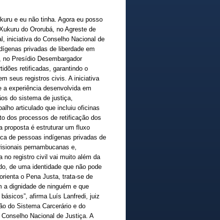
uru e eu não tinha. Agora eu posso
 Xukuru do Ororubá, no Agreste de
 iniciativa do Conselho Nacional de
dígenas privadas de liberdade em
1), no Presídio Desembargador
idões retificadas, garantindo o
 seus registros civis. A iniciativa
e a experiência desenvolvida em
os do sistema de justiça,
alho articulado que incluiu oficinas
o dos processos de retificação dos
 a proposta é estruturar um fluxo
nica de pessoas indígenas privadas de
risionais pernambucanas e,
 no registro civil vai muito além da
do, de uma identidade que não pode
orienta o Pena Justa, trata-se de
m a dignidade de ninguém e que
básicos”, afirma Luís Lanfredi, juiz
ão do Sistema Carcerário e do
Conselho Nacional de Justiça. A