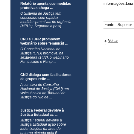
informações.Leia
Relatório aponta que medidas
protetivas chega ...
O Sistema de Justiça tem
concedido com rapidez
medidas protetivas de urgência
Fonte:
Superior 
(MPUs). Segundo a pesq ...
CNJ e TJPR promovem
Voltar
webinário sobre feminicíd ...
O Conselho Nacional de
Justiça (CNJ) promove, na
sexta-feira (14/8), o webinário
Feminicídio e Persp ...
CNJ dialoga com facilitadores
de grupos refle ...
A comitiva do Conselho
Nacional de Justiça (CNJ) em
visita técnica ao Tribunal de
Justiça do Rio de ...
Justiça Federal devolve à
Justiça Estadual aç ...
Justiça Federal devolve à
Justiça Estadual ação sobre
indenizações da área de
entorno afetada pela B ...