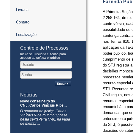
Fazenda Públi
Livraria
A Primeira Seção
2.258.164, de rela
Contato
controvérsia, cad
possibilidade de
Localização
sentença contra 
nos Temas 810, 1
aplicação da Tax
Controle de Processos
poder público, h
Insira seu usuário e senha para
acesso ao software jurídico
cumprimento de s
do STJ registra 
decisões monocr
processos penden
recurso especial 
Entrar
STJ. Recursos re
Notícias
Civil regula, nos
recursos especiai
Novo conselheiro do
CNJ, Carlos Vinícius Ribe ...
encaminhá-lo para
O promotor de justiça Carlos
demandas que se r
Vinícius Ribeiro tomou posse,
entendimento jur
nesta sexta-feira (7/8), na vaga
de membr ...
do STJ, é possív
decisões de sobre