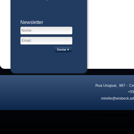
Newsletter
Enviar
Rua Uruguai, 987
- Ce
+55
mirelle@wisbeck.ad
Visitas no site:
3774505
© 2026 Todos os direitos res