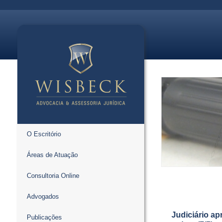
O Escritório
Áreas de Atuação
Consultoria Online
Advogados
Judiciário ap
Publicações