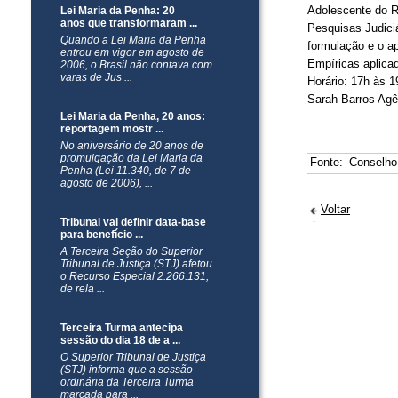
Adolescente do R
Lei Maria da Penha: 20
anos que transformaram ...
Pesquisas Judici
Quando a Lei Maria da Penha
formulação e o ap
entrou em vigor em agosto de
Empíricas aplicad
2006, o Brasil não contava com
varas de Jus ...
Horário: 17h às 
Sarah Barros Agê
Lei Maria da Penha, 20 anos:
reportagem mostr ...
No aniversário de 20 anos de
promulgação da Lei Maria da
Fonte:
Conselho
Penha (Lei 11.340, de 7 de
agosto de 2006), ...
Voltar
Tribunal vai definir data-base
para benefício ...
​A Terceira Seção do Superior
Tribunal de Justiça (STJ) afetou
o Recurso Especial 2.266.131,
de rela ...
Terceira Turma antecipa
sessão do dia 18 de a ...
​O Superior Tribunal de Justiça
(STJ) informa que a sessão
ordinária da Terceira Turma
marcada para ...