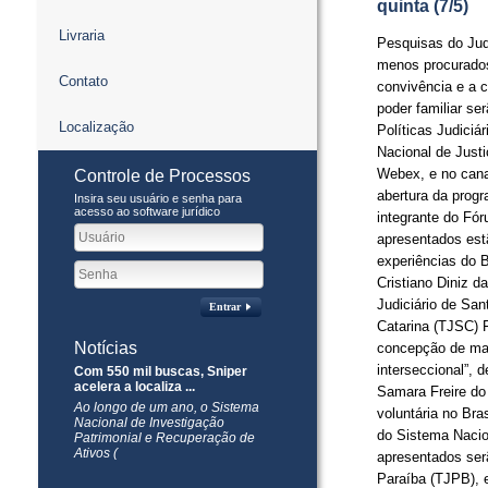
quinta (7/5)
Livraria
Pesquisas do Jud
menos procurados 
Contato
convivência e a c
poder familiar s
Localização
Políticas Judiciá
Nacional de Justi
Webex, e no cana
Controle de Processos
abertura da progr
Insira seu usuário e senha para
acesso ao software jurídico
integrante do Fór
apresentados est
experiências do B
Cristiano Diniz d
Judiciário de San
Entrar
Catarina (TJSC) 
Notícias
concepção de mat
interseccional”, 
Com 550 mil buscas, Sniper
acelera a localiza ...
Samara Freire do 
Ao longo de um ano, o Sistema
voluntária no Bra
Nacional de Investigação
do Sistema Nacio
Patrimonial e Recuperação de
Ativos (
apresentados serã
Paraíba (TJPB), 