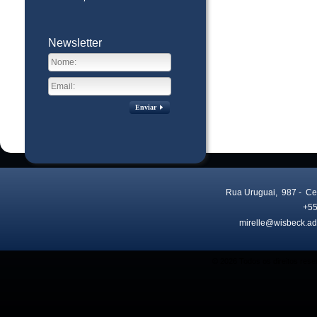
Newsletter
Enviar
Rua Uruguai, 987
- Ce
+55
mirelle@wisbeck.ad
Visitas no site:
3773261
© 2026 Todos os direitos res