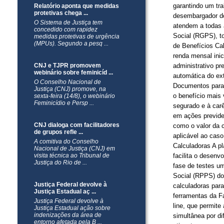
garantindo um tra
Relatório aponta que medidas
protetivas chega ...
desembargador do
O Sistema de Justiça tem
atendem a todas 
concedido com rapidez
Social (RGPS), to
medidas protetivas de urgência
(MPUs). Segundo a pesq ...
de Benefícios Cal
renda mensal inic
CNJ e TJPR promovem
administrativo pre
webinário sobre feminicíd ...
automática do ex
O Conselho Nacional de
Documentos para 
Justiça (CNJ) promove, na
o benefício mais 
sexta-feira (14/8), o webinário
Feminicídio e Persp ...
segurado e à carê
em ações previden
CNJ dialoga com facilitadores
como o valor da 
de grupos refle ...
aplicável ao cas
A comitiva do Conselho
Calculadoras A pl
Nacional de Justiça (CNJ) em
visita técnica ao Tribunal de
facilita o desen
Justiça do Rio de ...
fase de testes u
Social (RPPS) do
Justiça Federal devolve à
calculadoras para
Justiça Estadual aç ...
ferramentas da Fá
Justiça Federal devolve à
line, que permit
Justiça Estadual ação sobre
indenizações da área de
simultânea por di
entorno afetada pela B ...