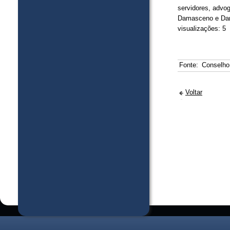
servidores, advog
Damasceno e Dani
visualizações: 5
Fonte:
Conselho
Voltar