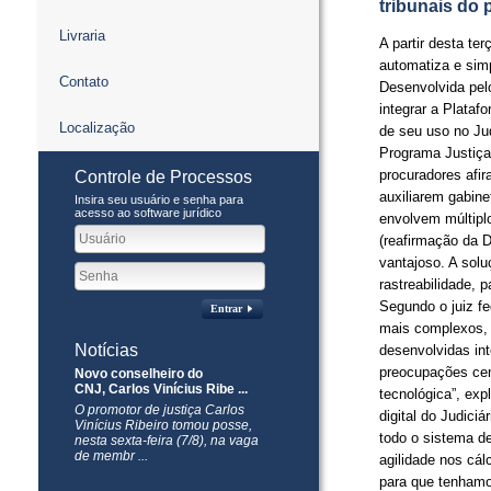
tribunais do 
Livraria
A partir desta te
automatiza e simp
Contato
Desenvolvida pelo
integrar a Plataf
Localização
de seu uso no Jud
Programa Justiça
procuradores afir
Controle de Processos
auxiliarem gabin
Insira seu usuário e senha para
acesso ao software jurídico
envolvem múltiplo
(reafirmação da 
vantajoso. A solu
rastreabilidade,
Segundo o juiz f
Entrar
mais complexos, l
Notícias
desenvolvidas int
preocupações cent
Novo conselheiro do
CNJ, Carlos Vinícius Ribe ...
tecnológica”, exp
O promotor de justiça Carlos
digital do Judici
Vinícius Ribeiro tomou posse,
todo o sistema de
nesta sexta-feira (7/8), na vaga
de membr ...
agilidade nos cál
para que tenhamo