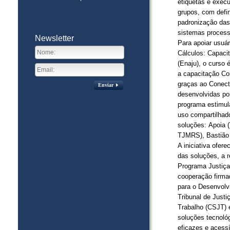
etiquetas e exec
grupos, com defin
padronização das 
sistemas process
Newsletter
Para apoiar usuár
Cálculos: Capacit
(Enaju), o curso 
a capacitação Co
graças ao Conecta
Enviar
desenvolvidas por
programa estimula
uso compartilhad
soluções: Apoia
TJMRS), Bastião
A iniciativa ofer
das soluções, a r
Programa Justiça
cooperação firma
para o Desenvolv
Tribunal de Justi
Trabalho (CSJT) e
soluções tecnológ
eficazes e acessí