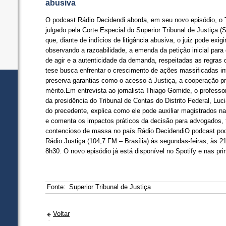
abusiva
O podcast Rádio Decidendi aborda, em seu novo episódio, o T
julgado pela Corte Especial do Superior Tribunal de Justiça (S
que, diante de indícios de litigância abusiva, o juiz pode exi
observando a razoabilidade, a emenda da petição inicial par
de agir e a autenticidade da demanda, respeitadas as regras d
tese busca enfrentar o crescimento de ações massificadas
preserva garantias como o acesso à Justiça, a cooperação p
mérito.Em entrevista ao jornalista Thiago Gomide, o profess
da presidência do Tribunal de Contas do Distrito Federal, L
do precedente, explica como ele pode auxiliar magistrados n
e comenta os impactos práticos da decisão para advogados, t
contencioso de massa no país.Rádio DecidendiO podcast pod
Rádio Justiça (104,7 FM – Brasília) às segundas-feiras, às 
8h30. O novo episódio já está disponível no Spotify e nas pri
Fonte:
Superior Tribunal de Justiça
Voltar