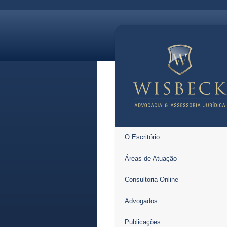
O Escritório
Áreas de Atuação
Consultoria Online
Advogados
Publicações