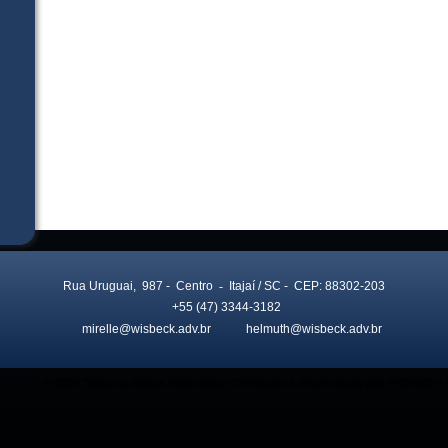
Rua Uruguai, 987
- Centro
-
Itajaí
/ SC
- CEP: 88302-203
+55 (47) 3344-3182
mirelle@wisbeck.adv.br
helmuth@wisbeck.adv.br
© 2026 Todos os direitos reservados - Certificado e desenvolvido pelo PROMAD 