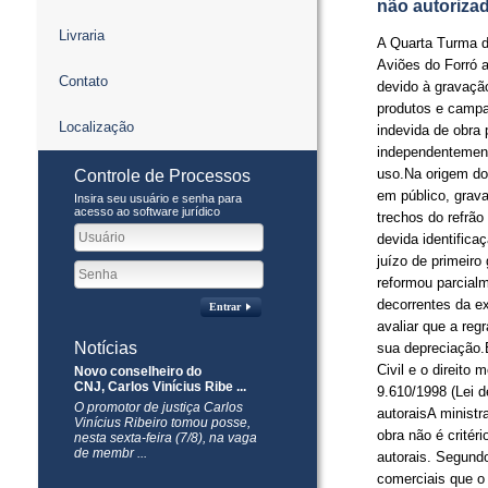
não autoriza
Livraria
​A Quarta Turma 
Aviões do Forró 
Contato
devido à gravaçã
produtos e campan
Localização
indevida de obra p
independentement
uso.Na origem do
Controle de Processos
em público, grava
Insira seu usuário e senha para
acesso ao software jurídico
trechos do refrã
devida identifica
juízo de primeir
reformou parcial
decorrentes da ex
Entrar
avaliar que a reg
Notícias
sua depreciação.
Civil e o direito 
Novo conselheiro do
CNJ, Carlos Vinícius Ribe ...
9.610/1998 (Lei d
O promotor de justiça Carlos
autoraisA ministr
Vinícius Ribeiro tomou posse,
obra não é critéri
nesta sexta-feira (7/8), na vaga
de membr ...
autorais. Segundo
comerciais que o 