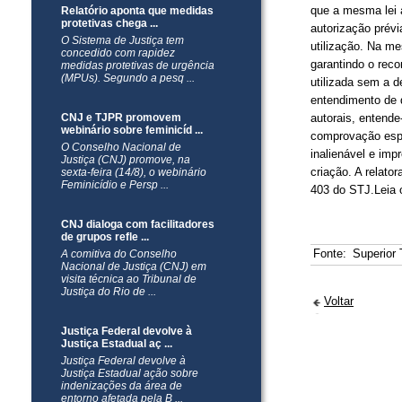
que a mesma lei a
Relatório aponta que medidas
protetivas chega ...
autorização prév
O Sistema de Justiça tem
utilização. Na me
concedido com rapidez
garantindo o rec
medidas protetivas de urgência
(MPUs). Segundo a pesq ...
utilizada sem a d
entendimento de q
CNJ e TJPR promovem
autorais, entend
webinário sobre feminicíd ...
comprovação espec
O Conselho Nacional de
inalienável e imp
Justiça (CNJ) promove, na
criação. A relato
sexta-feira (14/8), o webinário
Feminicídio e Persp ...
403 do STJ.Leia 
CNJ dialoga com facilitadores
de grupos refle ...
Fonte:
Superior 
A comitiva do Conselho
Nacional de Justiça (CNJ) em
visita técnica ao Tribunal de
Justiça do Rio de ...
Voltar
Justiça Federal devolve à
Justiça Estadual aç ...
Justiça Federal devolve à
Justiça Estadual ação sobre
indenizações da área de
entorno afetada pela B ...