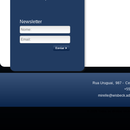
Newsletter
Enviar
Rua Uruguai, 987
- Ce
+55
mirelle@wisbeck.ad
Visitas no site:
3776719
© 2026 Todos os direitos res