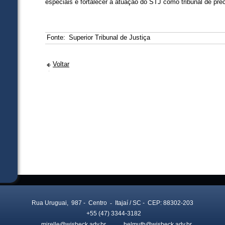
especiais e fortalecer a atuação do STJ como tribunal de pre
Fonte:
Superior Tribunal de Justiça
Voltar
Rua Uruguai, 987
- Centro
-
Itajaí
/ SC
- CEP: 88302-203
+55 (47) 3344-3182
mirelle@wisbeck.adv.br
helmuth@wisbeck.adv.br