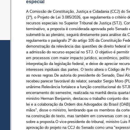
especial
A Comissão de Constituição, Justiça e Cidadania (CCJ) do Se
(1º), o Projeto de Lei 3.085/2026, que regulamenta o critério
recursos especiais no Superior Tribunal de Justiça (STJ). Co
terminativo, a proposta é considerada aprovada pelo Senado 
submetê-la ao plenário, seguirá diretamente para análise da
regulamenta o parágrafo 2º do artigo 105 da Constituição Fede
demonstração da relevância das questões de direito federal in
a admissão do recurso especial no STJ. O objetivo é permitir
em processos com maior impacto jurídico, econômico, político
interpretação da legislação federal, e deixe de apreciar recu
interesses inpiduais das partes. O texto altera o Código de P
as novas regras.De autoria do presidente do Senado, Davi Alc
recebeu parecer favorável do relator, senador Sergio Moro (PL
unânime.Relevância fortalece a função constitucional do STJ
encerramento do semestre, realizada na manhã desta quarta-fe
ministro Herman Benjamin, destacou o trabalho conjunto dos 
lei e a colaboração da Ordem dos Advogados do Brasil (OAB).
mãos", disse o ministro, lembrando que os membros da corte
na construção do texto, mas também em conversas com os p
sobre a proposta.O vice-presidente do tribunal, ministro Luis 
aprovação do projeto na CCJ do Senado como uma "expressiva