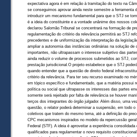
expectativa agora é em relação à tramitação do texto na Câ
se conseguimos aprovar ainda neste semestre a ferramenta da
introduzir um mecanismo fundamental para que o STJ se torn
é a ideia do constituinte e a vontade unânime dos nossos col
declarou Salomão.Tribunal se concentrará na formação de pr
regulamentação do critério da relevância permitirá ao STJ re
precedentes e de uniformização da interpretação da legislaç
ampliar a autonomia das instâncias ordinárias na solução de 
importantes, não ultrapassam o interesse subjetivo das parte
ainda reduzir o volume de processos submetidos ao STJ, cont
prestação jurisdicional.O projeto estabelece que o STJ poder
quando entender que a questão de direito federal infraconstitu
critério da relevância. Para ter seu recurso examinado no mér
em tópico específico e fundamentado, que a matéria possui re
política ou social que ultrapasse os interesses das partes en
somente será rejeitado por falta de relevância se houver man
terços dos integrantes do órgão julgador. Além disso, uma ve
questão, o relator poderá determinar a suspensão, em todo o 
coletivos que tratem do mesmo tema, até a definição do prec
CPC mecanismos inspirados no modelo da repercussão geral
Federal (STF). A ideia é aproveitar a experiência consolidad
qualificados para regulamentar o novo requisito constituciona