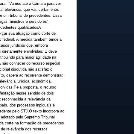
mara. "Vamos até a Câmara para ver
 relevância, que vai, certamente,
e um tribunal de precedentes. Essa
egas ministros e servidores",
ecedentes qualificadosA
forçar sua atuação como corte de
ão federal. A medida também tende a
casos jurídicos que, embora
s diretamente envolvidas. E deve
ribuindo para maior agilidade na
á não conhecer do recurso especial
cional discutida não satisfaz o
ito, caberá ao recorrente demonstrar,
levância jurídica, econômica,
volvidas.Pela proposta, o recurso
ifestação nesse sentido de dois
z reconhecida a relevância da
país, dos processos inpiduais e
edente pelo STJ.O texto incorpora ao
 adotado pelo Supremo Tribunal
a da corte na formação de precedentes
l de relevância dos recursos