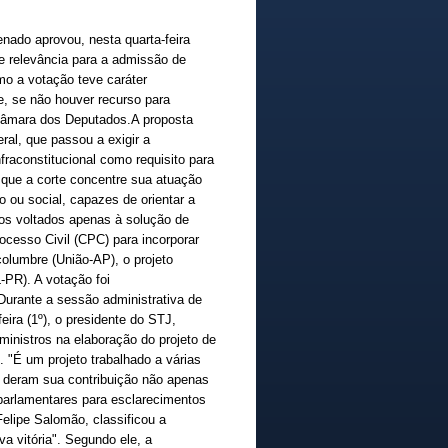
nado aprovou, nesta quarta-feira
 de relevância para a admissão de
mo a votação teve caráter
e, se não houver recurso para
 Câmara dos Deputados.A proposta
ral, que passou a exigir a
fraconstitucional como requisito para
 que a corte concentre sua atuação
 ou social, capazes de orientar a
rsos voltados apenas à solução de
rocesso Civil (CPC) para incorporar
olumbre (União-AP), o projeto
-PR). A votação foi
Durante a sessão administrativa de
ira (1º), o presidente do STJ,
ministros na elaboração do projeto de
 "É um projeto trabalhado a várias
 deram sua contribuição não apenas
arlamentares para esclarecimentos
Felipe Salomão, classificou a
 vitória". Segundo ele, a