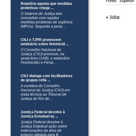
Fonte:
Superior 
Relatório aponta que medidas
protetivas chega ...
O Sistema de Justiça tem
Voltar
concedido com rapidez
medidas protetivas de urgência
(MPUs). Segundo a pesq ...
CNJ e TJPR promovem
webinário sobre feminicíd ...
O Conselho Nacional de
Justiça (CNJ) promove, na
sexta-feira (14/8), o webinário
Feminicídio e Persp ...
CNJ dialoga com facilitadores
de grupos refle ...
A comitiva do Conselho
Nacional de Justiça (CNJ) em
visita técnica ao Tribunal de
Justiça do Rio de ...
Justiça Federal devolve à
Justiça Estadual aç ...
Justiça Federal devolve à
Justiça Estadual ação sobre
indenizações da área de
entorno afetada pela B ...