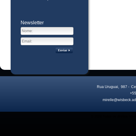
Newsletter
Enviar
Rua Uruguai, 987
- Ce
+55
mirelle@wisbeck.ad
Visitas no site:
3775236
© 2026 Todos os direitos res