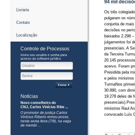
94 mil decis
Livraria
Os três colegiado
pulgaram os núme
Contato
conjunta de mais
decisões no perí
Localização
baixados 2.298 –
julgamentos foi 
presenciais. A Se
Controle de Processos
da Terceira Turm
Insira seu usuário e senha para
acesso ao software jurídico
20.145 processos
acervo. Foram pr
Presidida pela mi
e pelos ministro
TurmaNos primeir
Entrar
30.890, com dimi
Notícias
19.278 deles de 
presenciais).Pre
Novo conselheiro do
CNJ, Carlos Vinícius Ribe ...
ministros Raul Ar
O promotor de justiça Carlos
convocado Luís 
Vinícius Ribeiro tomou posse,
nesta sexta-feira (7/8), na vaga
de membr ...