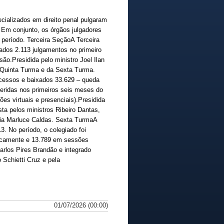
ecializados em direito penal pulgaram
. Em conjunto, os órgãos julgadores
 período. Terceira SeçãoA Terceira
ados 2.113 julgamentos no primeiro
o.Presidida pelo ministro Joel Ilan
a Quinta Turma e da Sexta Turma.
ocessos e baixados 33.629 – queda
feridas nos primeiros seis meses do
es virtuais e presenciais).Presidida
a pelos ministros Ribeiro Dantas,
ria Marluce Caldas. Sexta TurmaA
. No período, o colegiado foi
ticamente e 13.789 em sessões
Carlos Pires Brandão e integrado
 Schietti Cruz e pela
01/07/2026 (00:00)