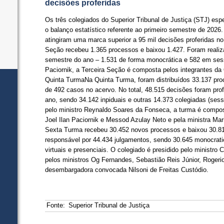
decisões proferidas
Os três colegiados do Superior Tribunal de Justiça (STJ) esp
o balanço estatístico referente ao primeiro semestre de 2026
atingiram uma marca superior a 95 mil decisões proferidas no
Seção recebeu 1.365 processos e baixou 1.427. Foram realiz
semestre do ano – 1.531 de forma monocrática e 582 em sessã
Paciornik, a Terceira Seção é composta pelos integrantes d
Quinta TurmaNa Quinta Turma, foram distribuídos 33.137 pr
de 492 casos no acervo. No total, 48.515 decisões foram pro
ano, sendo 34.142 inpiduais e outras 14.373 colegiadas (sessõ
pelo ministro Reynaldo Soares da Fonseca, a turma é compost
Joel Ilan Paciornik e Messod Azulay Neto e pela ministra Ma
Sexta Turma recebeu 30.452 novos processos e baixou 30.813
responsável por 44.434 julgamentos, sendo 30.645 monocra
virtuais e presenciais. O colegiado é presidido pelo ministro 
pelos ministros Og Fernandes, Sebastião Reis Júnior, Rogerio
desembargadora convocada Nilsoni de Freitas Custódio.
Fonte:
Superior Tribunal de Justiça