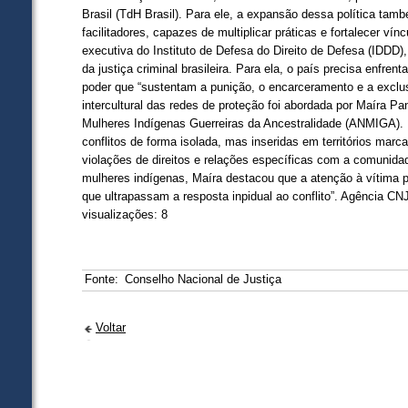
Brasil (TdH Brasil). Para ele, a expansão dessa política ta
facilitadores, capazes de multiplicar práticas e fortalecer víncu
executiva do Instituto de Defesa do Direito de Defesa (IDDD), 
da justiça criminal brasileira. Para ela, o país precisa enfren
poder que “sustentam a punição, o encarceramento e a exclusã
intercultural das redes de proteção foi abordada por Maíra Pa
Mulheres Indígenas Guerreiras da Ancestralidade (ANMIGA). 
conflitos de forma isolada, mas inseridas em territórios marc
violações de direitos e relações específicas com a comunida
mulheres indígenas, Maíra destacou que a atenção à vítima 
que ultrapassam a resposta inpidual ao conflito”. Agência C
visualizações: 8
Fonte:
Conselho Nacional de Justiça
Voltar