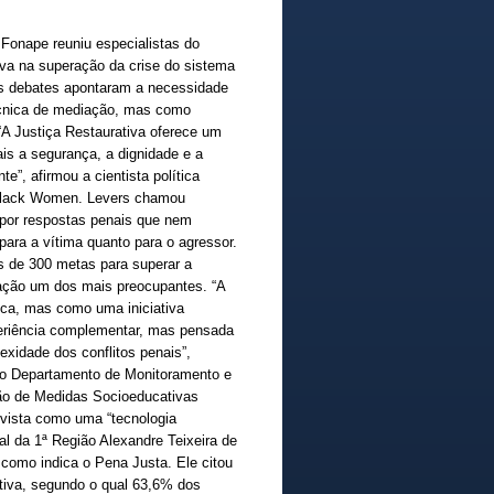
 Fonape reuniu especialistas do
tiva na superação da crise do sistema
 os debates apontaram a necessidade
écnica de mediação, mas como
 “A Justiça Restaurativa oferece um
is a segurança, a dignidade e a
e”, afirmou a cientista política
 Black Women. Levers chamou
 por respostas penais que nem
ara a vítima quanto para o agressor.
s de 300 metas para superar a
otação um dos mais preocupantes. “A
ica, mas como uma iniciativa
eriência complementar, mas pensada
xidade dos conflitos penais”,
 do Departamento de Monitoramento e
ão de Medidas Socioeducativas
 vista como uma “tecnologia
ral da 1ª Região Alexandre Teixeira de
 como indica o Pena Justa. Ele citou
iva, segundo o qual 63,6% dos