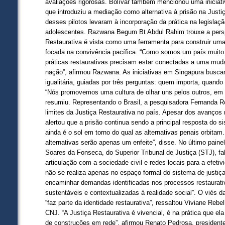
avaliações rigorosas. Bolívar também mencionou uma iniciativ
que introduziu a mediação como alternativa à prisão na Justi
desses pilotos levaram à incorporação da prática na legislaç
adolescentes. Razwana Begum Bt Abdul Rahim trouxe a persp
Restaurativa é vista como uma ferramenta para construir um
focada na convivência pacífica. “Como somos um país muito
práticas restaurativas precisam estar conectadas a uma mu
nação”, afirmou Razwana. As iniciativas em Singapura buscam
igualitária, guiadas por três perguntas: quem importa, quando
“Nós promovemos uma cultura de olhar uns pelos outros, em 
resumiu. Representando o Brasil, a pesquisadora Fernanda R
limites da Justiça Restaurativa no país. Apesar dos avanços n
alertou que a prisão continua sendo a principal resposta do si
ainda é o sol em torno do qual as alternativas penais orbita
alternativas serão apenas um enfeite”, disse. No último paine
Soares da Fonseca, do Superior Tribunal de Justiça (STJ), fa
articulação com a sociedade civil e redes locais para a efeti
não se realiza apenas no espaço formal do sistema de justiça
encaminhar demandas identificadas nos processos restaurativ
sustentáveis e contextualizadas à realidade social”. O viés d
“faz parte da identidade restaurativa”, ressaltou Viviane Rebel
CNJ. “A Justiça Restaurativa é vivencial, é na prática que ela
de construções em rede”, afirmou Renato Pedrosa, president