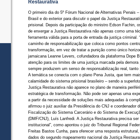
Restaurativa
O primeiro dia do 5º Fórum Nacional de Alternativas Penais –
Brasil e do exterior para discutir o papel da Justiça Restaura
prisional. Depois da participação do ministro Edson Fachin,
de enxergar a Justiça Restaurativa não apenas como uma t
ferramenta válida para a porta de entrada da justiça criminal.
caminho de responsabilização que coloca como pontos centra
transformação, em vez de tratar a punição como único horizont
jamaicana Leanne Levers, cofundadora da plataforma Dope
atenção para os limites de uma justiça marcada pela demora
sempre produzem um senso de responsabilização real, tanto p
A temática se conecta com o plano Pena Justa, que tem mai
calamidade do sistema prisional brasileiro – sendo a superl
Justiça Restaurativa não aparece no plano de maneira perifér
estratégica de transformação. Não pode ser apenas uma exp
a partir da necessidade de soluções mais adequadas à comple
afirmou o juiz auxiliar da Presidência do CNJ e coordenador
Fiscalização do Sistema Carcerário e do Sistema de Execuç
(DMF/CNJ), Luís Lanfredi. A Justiça Restaurativa precisa ser
institucional”, como apontou o juiz do Tribunal Regional Fede
Freitas Bastos Cunha, para oferecer uma resposta estrutural,
dados do segundo mapeamento nacional da Justiça Restaurat