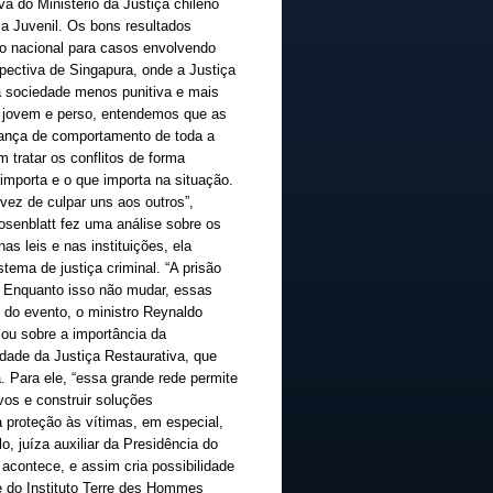
a do Ministério da Justiça chileno
ça Juvenil. Os bons resultados
ão nacional para casos envolvendo
ectiva de Singapura, onde a Justiça
a sociedade menos punitiva e mais
 jovem e perso, entendemos que as
dança de comportamento de toda a
 tratar os conflitos de forma
 importa e o que importa na situação.
vez de culpar uns aos outros”,
osenblatt fez uma análise sobre os
as leis e nas instituições, ela
stema de justiça criminal. “A prisão
m. Enquanto isso não mudar, essas
l do evento, o ministro Reynaldo
lou sobre a importância da
vidade da Justiça Restaurativa, que
. Para ele, “essa grande rede permite
os e construir soluções
a proteção às vítimas, em especial,
lo, juíza auxiliar da Presidência do
 acontece, e assim cria possibilidade
e do Instituto Terre des Hommes