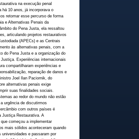
staurativa na execução penal
da há 10 anos, já incorporava o
mos retomar esse percurso de forma
nia e Alternativas Penais da
âmbito do Pena Justa, ela ressaltou
es, articulando projetos restaurativos
ustodiada (APECs) e as Centrais
omento às alternativas penais, com a
o do Pena Justa e a organização do
ustiça. Experiências internacionais
pura compartilharam experiências e
onsabilização, reparação de danos e
istro Joel Ilan Paciornik, do
bre alternativas penais exige
prir suas finalidades sociais.
sistemas ao redor do mundo não estão
 a urgência de discutirmos
intercâmbio com outros países é
 Justiça Restaurativa. A
e, que começou a implementar
ços mais sólidos aconteceram quando
s universidades e passaram por