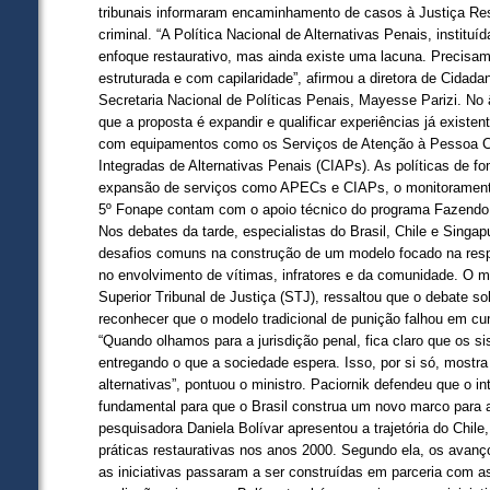
tribunais informaram encaminhamento de casos à Justiça Re
criminal. “A Política Nacional de Alternativas Penais, instituí
enfoque restaurativo, mas ainda existe uma lacuna. Precisa
estruturada e com capilaridade”, afirmou a diretora de Cidada
Secretaria Nacional de Políticas Penais, Mayesse Parizi. No 
que a proposta é expandir e qualificar experiências já existent
com equipamentos como os Serviços de Atenção à Pessoa C
Integradas de Alternativas Penais (CIAPs). As políticas de f
expansão de serviços como APECs e CIAPs, o monitorament
5º Fonape contam com o apoio técnico do programa Fazendo J
Nos debates da tarde, especialistas do Brasil, Chile e Singa
desafios comuns na construção de um modelo focado na resp
no envolvimento de vítimas, infratores e da comunidade. O min
Superior Tribunal de Justiça (STJ), ressaltou que o debate so
reconhecer que o modelo tradicional de punição falhou em cum
“Quando olhamos para a jurisdição penal, fica claro que os 
entregando o que a sociedade espera. Isso, por si só, mostra
alternativas”, pontuou o ministro. Paciornik defendeu que o 
fundamental para que o Brasil construa um novo marco para a
pesquisadora Daniela Bolívar apresentou a trajetória do Chil
práticas restaurativas nos anos 2000. Segundo ela, os avan
as iniciativas passaram a ser construídas em parceria com a