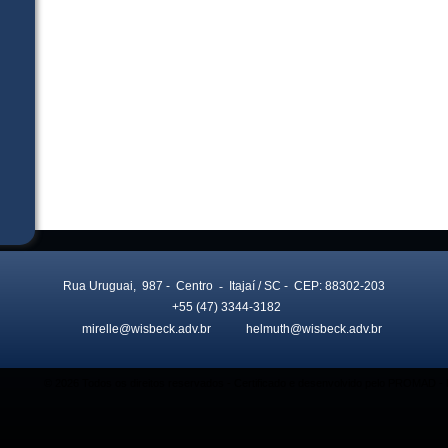
Rua Uruguai, 987
- Centro
-
Itajaí
/ SC
- CEP: 88302-203
+55 (47) 3344-3182
mirelle@wisbeck.adv.br
helmuth@wisbeck.adv.br
© 2026 Todos os direitos reservados - Certificado e desenvolvido pelo PROMAD 