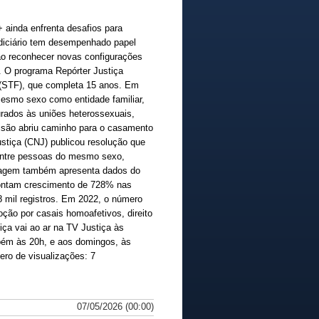
inda enfrenta desafios para
udiciário tem desempenhado papel
 ao reconhecer novas configurações
e. O programa Repórter Justiça
 (STF), que completa 15 anos. Em
mesmo sexo como entidade familiar,
rados às uniões heterossexuais,
isão abriu caminho para o casamento
Justiça (CNJ) publicou resolução que
 entre pessoas do mesmo sexo,
portagem também apresenta dados do
 apontam crescimento de 728% nas
 mil registros. Em 2022, o número
ção por casais homoafetivos, direito
tiça vai ao ar na TV Justiça às
mbém às 20h, e aos domingos, às
ro de visualizações: 7
07/05/2026 (00:00)