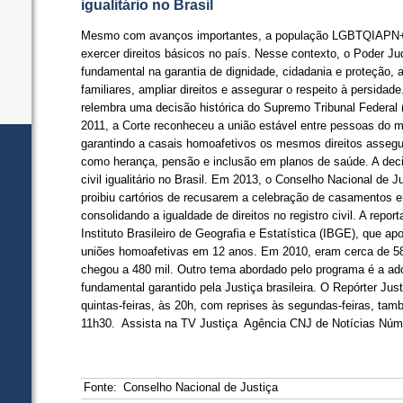
igualitário no Brasil
Mesmo com avanços importantes, a população LGBTQIAPN+ a
exercer direitos básicos no país. Nesse contexto, o Poder J
fundamental na garantia de dignidade, cidadania e proteção,
familiares, ampliar direitos e assegurar o respeito à persidad
relembra uma decisão histórica do Supremo Tribunal Federal
2011, a Corte reconheceu a união estável entre pessoas do 
garantindo a casais homoafetivos os mesmos direitos assegu
como herança, pensão e inclusão em planos de saúde. A dec
civil igualitário no Brasil. Em 2013, o Conselho Nacional de 
proibiu cartórios de recusarem a celebração de casamentos
consolidando a igualdade de direitos no registro civil. A re
Instituto Brasileiro de Geografia e Estatística (IBGE), que
uniões homoafetivas em 12 anos. Em 2010, eram cerca de 58
chegou a 480 mil. Outro tema abordado pelo programa é a ado
fundamental garantido pela Justiça brasileira. O Repórter Jus
quintas-feiras, às 20h, com reprises às segundas-feiras, ta
11h30. Assista na TV Justiça Agência CNJ de Notícias Núme
Fonte:
Conselho Nacional de Justiça