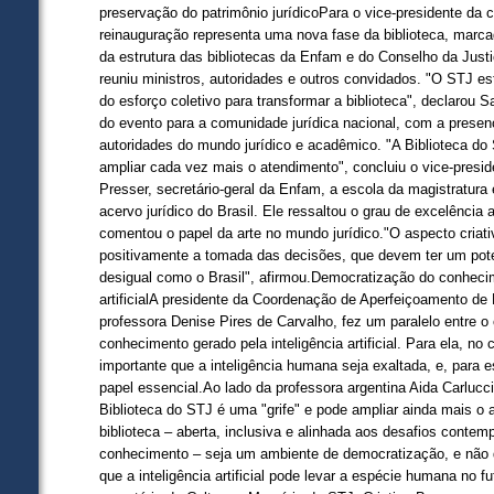
preservação do patrimônio jurídicoPara o vice-presidente da c
reinauguração representa uma nova fase da biblioteca, marca
da estrutura das bibliotecas da Enfam e do Conselho da Justiça F
reuniu ministros, autoridades e outros convidados. "O STJ e
do esforço coletivo para transformar a biblioteca", declarou 
do evento para a comunidade jurídica nacional, com a presen
autoridades do mundo jurídico e acadêmico. "A Biblioteca do
ampliar cada vez mais o atendimento", concluiu o vice-presid
Presser, secretário-geral da Enfam, a escola da magistratura
acervo jurídico do Brasil. Ele ressaltou o grau de excelência
comentou o papel da arte no mundo jurídico."O aspecto criativ
positivamente a tomada das decisões, que devem ter um pot
desigual como o Brasil", afirmou.Democratização do conheci
artificialA presidente da Coordenação de Aperfeiçoamento de 
professora Denise Pires de Carvalho, fez um paralelo entre
conhecimento gerado pela inteligência artificial. Para ela, no
importante que a inteligência humana seja exaltada, e, para 
papel essencial.​​​​​​​​Ao lado da professora argentina Aida Carl
Biblioteca do STJ é uma "grife" e pode ampliar ainda mais o
biblioteca – aberta, inclusiva e alinhada aos desafios cont
conhecimento – seja um ambiente de democratização, e não 
que a inteligência artificial pode levar a espécie humana no f