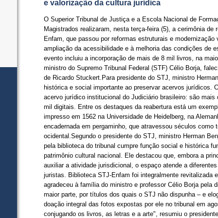
e valorização da cultura jurídica
​O Superior Tribunal de Justiça e a Escola Nacional de Form
Magistrados realizaram, nesta terça-feira (5), a cerimônia de
Enfam, que passou por reformas estruturais e modernização 
ampliação da acessibilidade e à melhoria das condições de 
evento incluiu a incorporação de mais de 8 mil livros, na mai
ministro do Supremo Tribunal Federal (STF) Célio Borja, falec
de Ricardo Stuckert.​​​​​​​​Para presidente do STJ, ministro He
histórica e social importante ao preservar acervos jurídicos.
acervo jurídico institucional do Judiciário brasileiro: são mai
mil digitais. Entre os destaques da reabertura está um exemp
impresso em 1562 na Universidade de Heidelberg, na Alemanh
encadernada em pergaminho, que atravessou séculos como t
ocidental.Segundo o presidente do STJ, ministro Herman Ben
pela biblioteca do tribunal cumpre função social e histórica 
patrimônio cultural nacional. Ele destacou que, embora a prin
auxiliar a atividade jurisdicional, o espaço atende a diferent
juristas. ​​​​​​​​​Biblioteca STJ-Enfam foi integralmente revitali
agradeceu à família do ministro e professor Célio Borja pela
maior parte, por títulos dos quais o STJ não dispunha – e elo
doação integral das fotos expostas por ele no tribunal em a
conjugando os livros, as letras e a arte", resumiu o preside