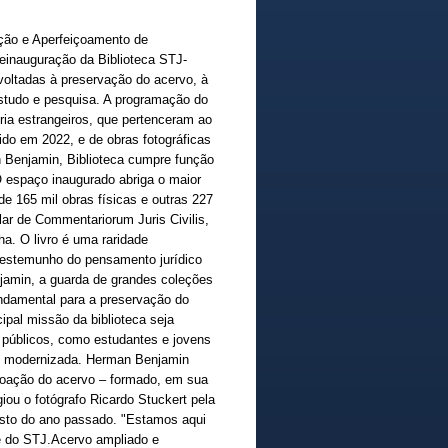
ação e Aperfeiçoamento de
 reinauguração da Biblioteca STJ-
voltadas à preservação do acervo, à
estudo e pesquisa. A programação do
oria estrangeiros, que pertenceram ao
ido em 2022, e de obras fotográficas
rman Benjamin, Biblioteca cumpre função
 O espaço inaugurado abriga o maior
s de 165 mil obras físicas e outras 227
lar de Commentariorum Juris Civilis,
a. O livro é uma raridade
estemunho do pensamento jurídico
jamin, a guarda de grandes coleções
fundamental para a preservação do
cipal missão da biblioteca seja
es públicos, como estudantes e jovens
zada e modernizada. Herman Benjamin
 doação do acervo – formado, em sua
giou o fotógrafo Ricardo Stuckert pela
gosto do ano passado. "Estamos aqui
nte do STJ.Acervo ampliado e