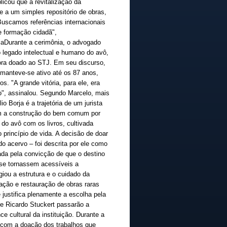
licou que a revitalização da
e a um simples repositório de obras,
Buscamos referências internacionais
 formação cidadã",
jaDurante a cerimônia, o advogado
o legado intelectual e humano do avô,
ora doado ao STJ. Em seu discurso,
manteve-se ativo até os 87 anos,
s. "A grande vitória, para ele, era
o", assinalou. Segundo Marcelo, mais
io Borja é a trajetória de um jurista
m a construção do bem comum por
do avô com os livros, cultivada
 princípio de vida. A decisão de doar
 do acervo – foi descrita por ele como
ada pela convicção de que o destino
 se tornassem acessíveis a
giou a estrutura e o cuidado da
ação e restauração de obras raras
e justifica plenamente a escolha pela
de Ricardo Stuckert passarão a
e cultural da instituição. Durante a
r com a doação dos trabalhos que