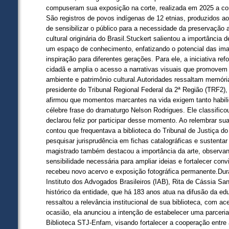
compuseram sua exposição na corte, realizada em 2025 a co
São registros de povos indígenas de 12 etnias, produzidos ao
de sensibilizar o público para a necessidade da preservação a
cultural originária do Brasil.Stuckert salientou a importância 
um espaço de conhecimento, enfatizando o potencial das im
inspiração para diferentes gerações. Para ele, a iniciativa re
cidadã e amplia o acesso a narrativas visuais que promovem 
ambiente e patrimônio cultural.Autoridades ressaltam memória
presidente do Tribunal Regional Federal da 2ª Região (TRF2), 
afirmou que momentos marcantes na vida exigem tanto habili
célebre frase do dramaturgo Nelson Rodrigues. Ele classifico
declarou feliz por participar desse momento. Ao relembrar sua
contou que frequentava a biblioteca do Tribunal de Justiça do
pesquisar jurisprudência em fichas catalográficas e sustenta
magistrado também destacou a importância da arte, observa
sensibilidade necessária para ampliar ideias e fortalecer convicçõ
recebeu novo acervo e exposição fotográfica permanente.Dura
Instituto dos Advogados Brasileiros (IAB), Rita de Cássia San
histórico da entidade, que há 183 anos atua na difusão da edu
ressaltou a relevância institucional de sua biblioteca, com a
ocasião, ela anunciou a intenção de estabelecer uma parceria 
Biblioteca STJ-Enfam, visando fortalecer a cooperação entre 