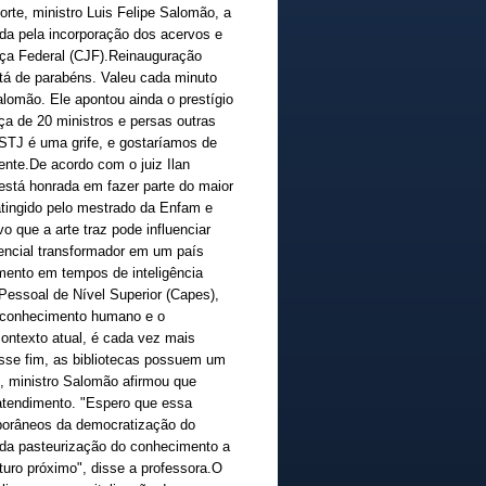
orte, ministro Luis Felipe Salomão, a
da pela incorporação dos acervos e
ederal (CJF).​​​​​​​​Reinauguração
stá de parabéns. Valeu cada minuto
Salomão. Ele apontou ainda o prestígio
ça de 20 ministros e persas outras
 STJ é uma grife, e gostaríamos de
ente.De acordo com o juiz Ilan
 está honrada em fazer parte do maior
 atingido pelo mestrado da Enfam e
o que a arte traz pode influenciar
encial transformador em um país
mento em tempos de inteligência
Pessoal de Nível Superior (Capes),
 o conhecimento humano e o
 contexto atual, é cada vez mais
esse fim, as bibliotecas possuem um
ucci, ministro Salomão afirmou que
 atendimento. "Espero que essa
emporâneos da democratização do
da pasteurização do conhecimento a
uturo próximo", disse a professora.O