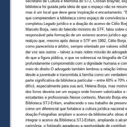
secretário de Cultura e Memória do STJ, Cristian Brayner, exp
biblioteca foi guiada pela ideia de que o espaço não se resum
mas é um local que deve gerar inspiração e encantamento. "
que compreendem a biblioteca como espaço de convivência e
completou.Legado jurídico e a doação do acervo de Célio Bor
Marcelo Borja, neto do falecido ministro do STF, falou sobre 
responsável pela formação de um extenso acervo jurídico ag
realçou que, mesmo após deixar o STF em 1992, Célio Borja 
como parecerista e árbitro, sempre orientado por valores sólido
dar voz aos outros – talvez a mais nobre missão do advogad
do que a figura pública, o que se sobressai na biografia de Cél
profundamente comprometido com a dignidade humana e co
meio do direito.O advogado também lembrou a relação íntima 
desde a juventude e transmitida à família como um verdadeiro
parte significativa da biblioteca particular – entre 60% e 70%
difícil, especialmente para sua avó, Helena Borja, mas motiv
dos livros deveria ser um espaço onde fossem valorizados e
estudantes e profissionais.Nesse contexto, Marcelo Borja elo
Biblioteca STJ-Enfam, enaltecendo o seu trabalho de preserv
como um diferencial que fortalece a cultura jurídica nacional 
doação.Fotografias ampliam o acervo da bibliotecaAs obras 
integrar o acervo da Biblioteca STJ-Enfam, ampliando o alcanc
cerimônia, o fotógrafo agradeceu a oportunidade de contribui