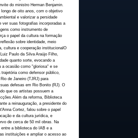
nvite do ministro Herman Benjamin.
 longo de oito anos, com o objetivo
mbiental e valorizar a persidade
de ver suas fotografias incorporadas a
agens como instrumento de
força o papel da cultura na formação
reflexão sobre identidade, meio
, cultura e cooperação institucionalO
Luiz Paulo da Silva Araújo Filho,
dade quanto sorte, evocando a
u a ocasião como "gloriosa" e se
 trajetória como defensor público,
 Rio de Janeiro (TJRJ) para
r suas defesas em Rio Bonito (RJ). O
ndo que os artistas possuem a
es.​​​​​​​​Além da reforma, Biblioteca
nte a reinauguração, a presidente do
t'Anna Cortez, falou sobre o papel
cação e da cultura jurídica, e
cervo de cerca de 50 mil obras. Na
entre a biblioteca do IAB e a
as instituições e ampliar o acesso ao