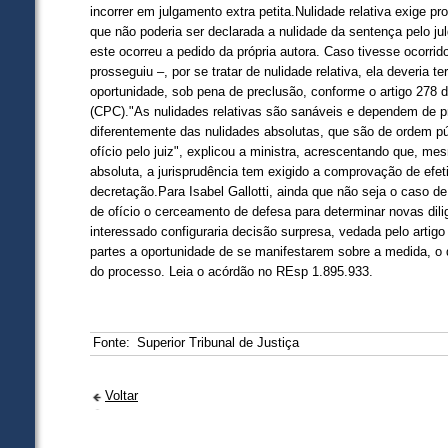
incorrer em julgamento extra petita.Nulidade relativa exige pr
que não poderia ser declarada a nulidade da sentença pelo j
este ocorreu a pedido da própria autora. Caso tivesse ocorri
prosseguiu –, por se tratar de nulidade relativa, ela deveria te
oportunidade, sob pena de preclusão, conforme o artigo 278 
(CPC)."As nulidades relativas são sanáveis e dependem de p
diferentemente das nulidades absolutas, que são de ordem p
ofício pelo juiz", explicou a ministra, acrescentando que, m
absoluta, a jurisprudência tem exigido a comprovação de efet
decretação.Para Isabel Gallotti, ainda que não seja o caso de
de ofício o cerceamento de defesa para determinar novas di
interessado configuraria decisão surpresa, vedada pelo artig
partes a oportunidade de se manifestarem sobre a medida, o q
do processo. Leia o acórdão no REsp 1.895.933.
Fonte:
Superior Tribunal de Justiça
Voltar