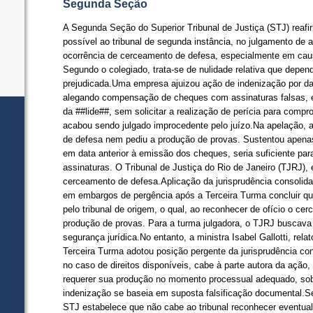
Segunda Seção
​A Segunda Seção do Superior Tribunal de Justiça (STJ) reaf
possível ao tribunal de segunda instância, no julgamento de 
ocorrência de cerceamento de defesa, especialmente em causa
Segundo o colegiado, trata-se de nulidade relativa que depen
prejudicada.Uma empresa ajuizou ação de indenização por d
alegando compensação de cheques com assinaturas falsas, e
da ##lide##, sem solicitar a realização de perícia para compr
acabou sendo julgado improcedente pelo juízo.Na apelação,
de defesa nem pediu a produção de provas. Sustentou apenas
em data anterior à emissão dos cheques, seria suficiente par
assinaturas. O Tribunal de Justiça do Rio de Janeiro (TJRJ), 
cerceamento de defesa.Aplicação da jurisprudência consol
em embargos de pergência após a Terceira Turma concluir qu
pelo tribunal de origem, o qual, ao reconhecer de ofício o c
produção de provas. Para a turma julgadora, o TJRJ buscava 
segurança jurídica.No entanto, a ministra Isabel Gallotti, rel
Terceira Turma adotou posição pergente da jurisprudência co
no caso de direitos disponíveis, cabe à parte autora da ação
requerer sua produção no momento processual adequado, sob
indenização se baseia em suposta falsificação documental.Se
STJ estabelece que não cabe ao tribunal reconhecer eventual