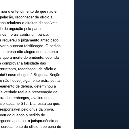
irmou o entendimento de que não é
apelação, reconhecer de ofício a
s relativas a direitos disponíveis.
de de arguição pela parte
anos morais contra um banco,
 requereu o julgamento antecipado
ovar a suposta falsificação. O pedido
 a empresa não alegou cerceamento
 que a morte do emitente, ocorrida
a comprovar a falsidade das
entretanto, reconheceu de ofício o
idadaO caso chegou à Segunda Seção
e não houve julgamento extra petita
erceamento de defesa, determinou a
a verdade real e a preservação da
atora dos embargos, avaliou que a
nsolidada no STJ. Ela ressaltou que,
, responsável pelo ônus da prova,
retudo quando o pedido de
gundo apontou, a jurisprudência do
 cerceamento de ofício, sob pena de