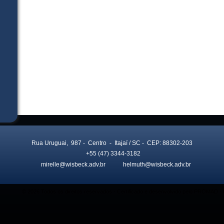
Rua Uruguai, 987
- Centro
-
Itajaí
/ SC
- CEP: 88302-203
+55 (47) 3344-3182
mirelle@wisbeck.adv.br
helmuth@wisbeck.adv.br
© 2026 Todos os direitos reservados - Certificado e desenvolvido pelo PROMAD 