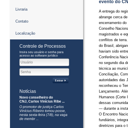
evento do C
Livraria
A entrega do regis
abrange cerca de
Contato
encerramento do 
Conselho Naciona
Localização
magistrados e equ
conflitos de ter
do Brasil, abriga
Controle de Processos
haviam sido entre
Insira seu usuário e senha para
acesso ao software jurídico
Conferência Naci
no segundo dia do
técnica ao municí
Conciliação, Com
autoridades das 
Entrar
reconheceu o Terr
Notícias
Lançamento. Além
Humanos (Corte I
Novo conselheiro do
CNJ, Carlos Vinícius Ribe ...
dessas comunidad
O promotor de justiça Carlos
— durante a inst
Vinícius Ribeiro tomou posse,
O Encontro Nacio
nesta sexta-feira (7/8), na vaga
de membr ...
fundiários, integ
diretrizes para o