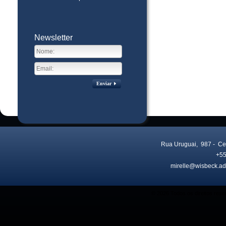
Newsletter
Enviar
Rua Uruguai, 987
- Ce
+55
mirelle@wisbeck.ad
Visitas no site:
3775285
© 2026 Todos os direitos res