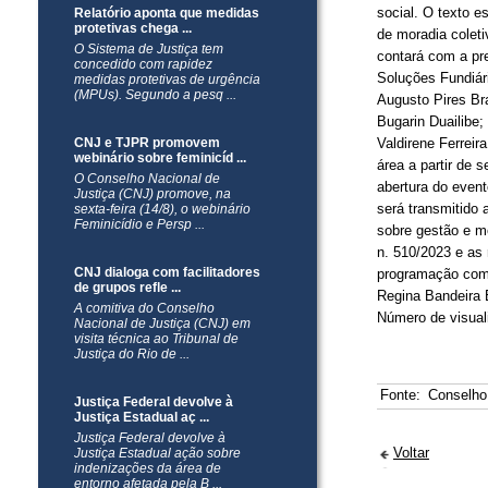
social. O texto 
Relatório aponta que medidas
protetivas chega ...
de moradia coleti
O Sistema de Justiça tem
contará com a pr
concedido com rapidez
Soluções Fundiári
medidas protetivas de urgência
(MPUs). Segundo a pesq ...
Augusto Pires Br
Bugarin Duailibe;
CNJ e TJPR promovem
Valdirene Ferrei
webinário sobre feminicíd ...
área a partir de 
O Conselho Nacional de
abertura do even
Justiça (CNJ) promove, na
será transmitido 
sexta-feira (14/8), o webinário
Feminicídio e Persp ...
sobre gestão e me
n. 510/2023 e as 
CNJ dialoga com facilitadores
programação comp
de grupos refle ...
Regina Bandeira 
A comitiva do Conselho
Número de visual
Nacional de Justiça (CNJ) em
visita técnica ao Tribunal de
Justiça do Rio de ...
Fonte:
Conselho
Justiça Federal devolve à
Justiça Estadual aç ...
Justiça Federal devolve à
Voltar
Justiça Estadual ação sobre
indenizações da área de
entorno afetada pela B ...