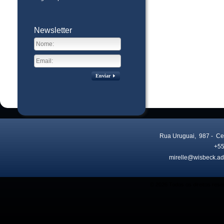
Newsletter
Enviar
Rua Uruguai, 987
- Ce
+55
mirelle@wisbeck.ad
Visitas no site:
3773215
© 2026 Todos os direitos res