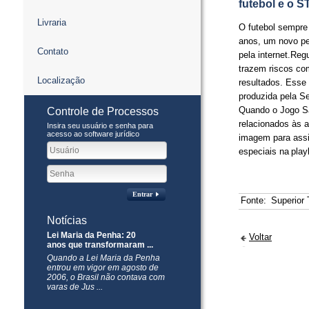
futebol e o S
Livraria
​O futebol sempre
anos, um novo pe
Contato
pela internet.Re
trazem riscos co
Localização
resultados. Esse 
produzida pela S
Quando o Jogo Sa
Controle de Processos
relacionados às a
Insira seu usuário e senha para
acesso ao software jurídico
imagem para assis
especiais na pla
Entrar
Fonte:
Superior 
Notícias
Lei Maria da Penha: 20
Voltar
anos que transformaram ...
Quando a Lei Maria da Penha
entrou em vigor em agosto de
2006, o Brasil não contava com
varas de Jus ...