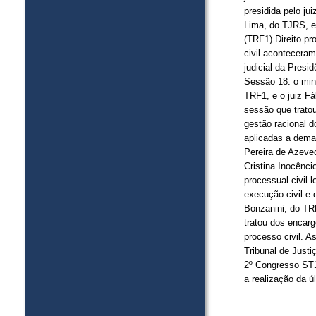
presidida pelo ju
Lima, do TJRS, e 
(TRF1).Direito pr
civil acontecera
judicial da Pres
Sessão 18: o min
TRF1, e o juiz Fá
sessão que tratou
gestão racional d
aplicadas a dema
Pereira de Azeved
Cristina Inocêncio
processual civil 
execução civil e
Bonzanini, do TR
tratou dos encarg
processo civil. 
Tribunal de Justi
2º Congresso STJ
a realização da ú