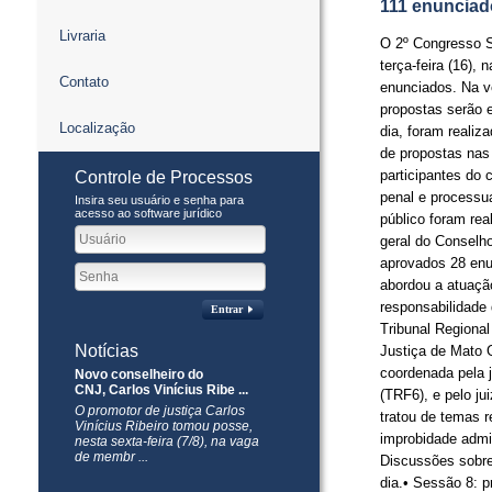
111 enunciad
Livraria
O 2º Congresso S
terça-feira (16),
Contato
enunciados. Na v
propostas serão e
Localização
dia, foram reali
de propostas nas áre
participantes do 
Controle de Processos
penal e processua
Insira seu usuário e senha para
acesso ao software jurídico
público foram rea
geral do Conselho
aprovados 28 enu
abordou a atuaçã
responsabilidade
Entrar
Tribunal Regional
Notícias
Justiça de Mato 
coordenada pela j
Novo conselheiro do
CNJ, Carlos Vinícius Ribe ...
(TRF6), e pelo ju
O promotor de justiça Carlos
tratou de temas r
Vinícius Ribeiro tomou posse,
improbidade adminis
nesta sexta-feira (7/8), na vaga
de membr ...
Discussões sobre
dia.​• Sessão 8: 