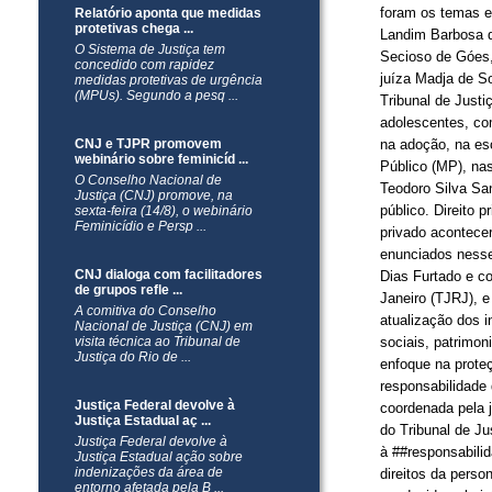
foram os temas e
Relatório aponta que medidas
protetivas chega ...
Landim Barbosa d
O Sistema de Justiça tem
Secioso de Góes,
concedido com rapidez
juíza Madja de So
medidas protetivas de urgência
(MPUs). Segundo a pesq ...
Tribunal de Justi
adolescentes, co
CNJ e TJPR promovem
na adoção, na esc
webinário sobre feminicíd ...
Público (MP), nas 
O Conselho Nacional de
Teodoro Silva Sa
Justiça (CNJ) promove, na
público. Direito 
sexta-feira (14/8), o webinário
Feminicídio e Persp ...
privado acontece
enunciados nesse
CNJ dialoga com facilitadores
Dias Furtado e c
de grupos refle ...
Janeiro (TJRJ), e
A comitiva do Conselho
atualização dos i
Nacional de Justiça (CNJ) em
visita técnica ao Tribunal de
sociais, patrimon
Justiça do Rio de ...
enfoque na proteç
responsabilidade
Justiça Federal devolve à
coordenada pela 
Justiça Estadual aç ...
do Tribunal de Ju
Justiça Federal devolve à
à ##responsabilid
Justiça Estadual ação sobre
indenizações da área de
direitos da perso
entorno afetada pela B ...