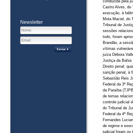
conduzida pela ju
Castro Alves, do
execução, à falê
Mota Maciel, do T
Newsletter
Tribunal de Just
sessões relacion
todo, foram apro
Brandão, a sessão
vítimas vulneráv
Enviar
juíza Débora Vall
Justiça da Bahia (
Direito penal: qu
sanção penal, à f
Sebastião Reis J
Federal da 3ª Reg
da Paraíba (TJPB
de temas relacio
controle judicial
do Tribunal de Ju
Federal da 4ª Reg
Fernandes Luciano.
de regime e execu
judicial foram os