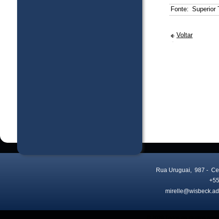
Fonte:
Superior 
Voltar
Rua Uruguai, 987
- Ce
+55
mirelle@wisbeck.ad
Visitas no site:
3774341
© 2026 Todos os direitos res