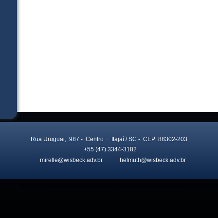
Rua Uruguai, 987
- Centro
-
Itajaí
/ SC
- CEP: 88302-203
+55 (47) 3344-3182
mirelle@wisbeck.adv.br
helmuth@wisbeck.adv.br
© 2026 Todos os direitos reservados - Certificado e desenvolvido pelo PROMAD 