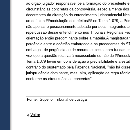
ao órgão julgador responsável pela formação do precedente e
circunstâncias concretas da controvérsia, especialmente do
decorrentes da alteração do entendimento jurisprudencial.Nes
ao definir a ##modulação dos efeitos## no Tema 1.079, a Pr
não apenas o posicionamento adotado por seus integrantes 
repercussão desse entendimento nos Tribunais Regionais Fed
orientação então predominante sobre a matéria.A magistrada
pergência entre o acórdão embargado e os precedentes do S
embargos de pergência ou de recurso especial com fundame
vez que a questão relativa à necessidade ou não de ##modul
Tema 1.079 levou em consideração a previsibilidade e a estab
contrário do sustentado pela Fazenda Nacional, "não há diss
jurisprudência dominante, mas, sim, aplicação da regra técnic
conforme as circunstâncias concretas".
Fonte:
Superior Tribunal de Justiça
Voltar