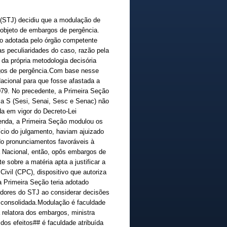
a (STJ) decidiu que a modulação de
 objeto de embargos de pergência.
to adotada pelo órgão competente
as peculiaridades do caso, razão pela
 da própria metodologia decisória
gos de pergência.Com base nesse
acional para que fosse afastada a
79. No precedente, a Primeira Seção
ema S (Sesi, Senai, Sesc e Senac) não
da em vigor do Decreto-Lei
zenda, a Primeira Seção modulou os
ício do julgamento, haviam ajuizado
ido pronunciamentos favoráveis à
a Nacional, então, opôs embargos de
 sobre a matéria apta a justificar a
Civil (CPC), dispositivo que autoriza
 Primeira Seção teria adotado
adores do STJ ao considerar decisões
a consolidada.Modulação é faculdade
 relatora dos embargos, ministra
os efeitos## é faculdade atribuída