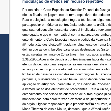
modulação de efeitos em recurso repetitivo
​Por maioria, a Corte Especial do Superior Tribunal de Justiç
efeitos fixada em julgamento de tema repetitivo não pode ser
Para o colegiado, a modulação integra a técnica de julgamen
para apreciar o mérito da controvérsia, soberano na análise d
qual sua rediscussão nessa via recursal implicaria o reexame
empregada, o que é incompatível com a natureza dos embar
entendimento, a Corte Especial negou o pedido da Fazenda N
##modulação dos efeitos## fixada no julgamento do Tema 1.0
definiu que as contribuições parafiscais destinadas ao Sist
estão sujeitas ao limite de 20 salários mínimos, após a entra
2.318/1986.Apesar de decidir a controvérsia em favor da Fa
efeitos da decisão para resguardar as empresas que, até o in
ações judiciais ou protocolado pedidos administrativos e obt
limitação da base de cálculo dessas contribuições.A Fazend
pergência, sustentando que não havia jurisprudência dominante
aplicação do artigo 927, parágrafo 3º, do Código de Processo 
a ##modulação dos efeitos## de precedentes. Para a União, a
entendimento dissociado da orientação de outros órgãos julg
monocráticas para caracterizar a existência de jurisprudênci
do órgão julgador responsável pelo precedenteEm seu voto, a
Maria Thereza de Assis Moura, destacou que a ##modulação d