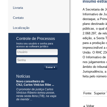
insumo estra
Livraria
​A Secretaria de 
Informativo de J
Contato
destaque, a Prim
plano destinado à
Localização
públicas, o qual
2.068.297, de re
edição, a Sexta 
Controle de Processos
para a produção d
Insira seu usuário e senha para
acesso ao software jurídico
imprescindível a 
União. O RHC 234
O Informativo de 
nos julgamentos 
âmbito do tribuna
Entrar
Jurisprudência, a
Notícias
feita pelo número
Novo conselheiro do
CNJ, Carlos Vinícius Ribe ...
O promotor de justiça Carlos
Vinícius Ribeiro tomou posse,
Fonte:
Superior 
nesta sexta-feira (7/8), na vaga
de membr ...
Voltar