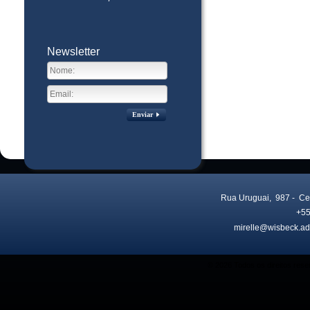
Newsletter
Enviar
Rua Uruguai, 987
- Ce
+55
mirelle@wisbeck.ad
Visitas no site:
3774642
© 2026 Todos os direitos res