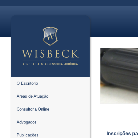
O Escritório
Áreas de Atuação
Consultoria Online
Advogados
Inscrições p
Publicações