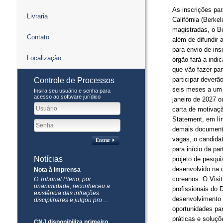
As inscrições par
Livraria
Califórnia (Berke
magistradas, o B
Contato
além de difundir a
para envio de in
Localização
órgão fará a indi
que vão fazer par
participar deverão
Controle de Processos
seis meses a um 
Insira seu usuário e senha para
acesso ao software jurídico
janeiro de 2027 
carta de motivaç
Statement, em lín
demais documento
vagas, o candidat
Entrar
para início da pa
Notícias
projeto de pesqu
desenvolvido na d
Nota à imprensa
coreanos. O Visi
​O Tribunal Pleno, por
unanimidade, reconheceu a
profissionais do 
existência das infrações
desenvolvimento 
disciplinares e julgou pro ...
oportunidades pa
práticas e soluç
CNJ disponibiliza primeiro