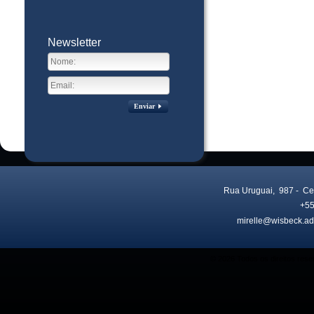
Newsletter
Enviar
Rua Uruguai, 987
- Ce
+55
mirelle@wisbeck.ad
Visitas no site:
3771935
© 2026 Todos os direitos res