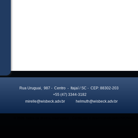
Rua Uruguai, 987
- Centro
-
Itajaí
/ SC
- CEP: 88302-203
+55 (47) 3344-3182
mirelle@wisbeck.adv.br
helmuth@wisbeck.adv.br
© 2026 Todos os direitos reservados - Certificado e desenvolvido pelo PROMAD 