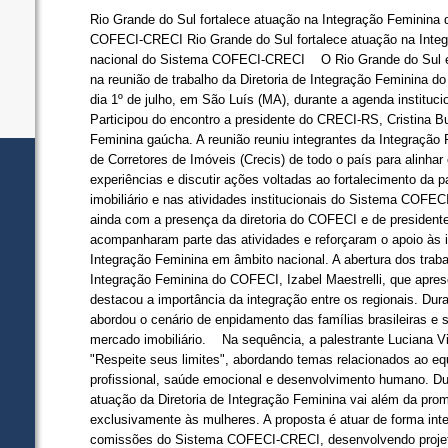
Rio Grande do Sul fortalece atuação na Integração Feminina
COFECI-CRECI Rio Grande do Sul fortalece atuação na Integ
nacional do Sistema COFECI-CRECI O Rio Grande do Sul es
na reunião de trabalho da Diretoria de Integração Feminina do
dia 1º de julho, em São Luís (MA), durante a agenda institu
Participou do encontro a presidente do CRECI-RS, Cristina B
Feminina gaúcha. A reunião reuniu integrantes da Integração
de Corretores de Imóveis (Crecis) de todo o país para alinhar 
experiências e discutir ações voltadas ao fortalecimento da 
imobiliário e nas atividades institucionais do Sistema CO
ainda com a presença da diretoria do COFECI e de president
acompanharam parte das atividades e reforçaram o apoio às i
Integração Feminina em âmbito nacional. A abertura dos trabal
Integração Feminina do COFECI, Izabel Maestrelli, que aprese
destacou a importância da integração entre os regionais. Du
abordou o cenário de enpidamento das famílias brasileiras e
mercado imobiliário. Na sequência, a palestrante Luciana V
"Respeite seus limites", abordando temas relacionados ao equi
profissional, saúde emocional e desenvolvimento humano. Dur
atuação da Diretoria de Integração Feminina vai além da pr
exclusivamente às mulheres. A proposta é atuar de forma int
comissões do Sistema COFECI-CRECI, desenvolvendo projet