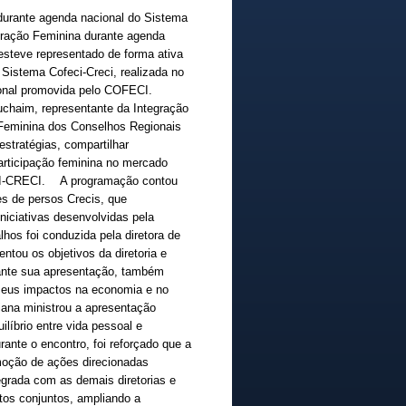
 durante agenda nacional do Sistema
ração Feminina durante agenda
teve representado de forma ativa
 Sistema Cofeci-Creci, realizada no
cional promovida pelo COFECI.
uchaim, representante da Integração
 Feminina dos Conselhos Regionais
estratégias, compartilhar
participação feminina no mercado
FECI-CRECI. A programação contou
es de persos Crecis, que
niciativas desenvolvidas pela
hos foi conduzida pela diretora de
ntou os objetivos da diretoria e
rante sua apresentação, também
 seus impactos na economia e no
iana ministrou a apresentação
líbrio entre vida pessoal e
ante o encontro, foi reforçado que a
omoção de ações direcionadas
egrada com as demais diretorias e
os conjuntos, ampliando a