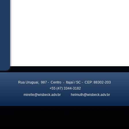
Rua Uruguai, 987
- Centro
-
Itajaí
/ SC
- CEP: 88302-203
+55 (47) 3344-3182
mirelle@wisbeck.adv.br
helmuth@wisbeck.adv.br
© 2026 Todos os direitos reservados - Certificado e desenvolvido pelo PROMAD 