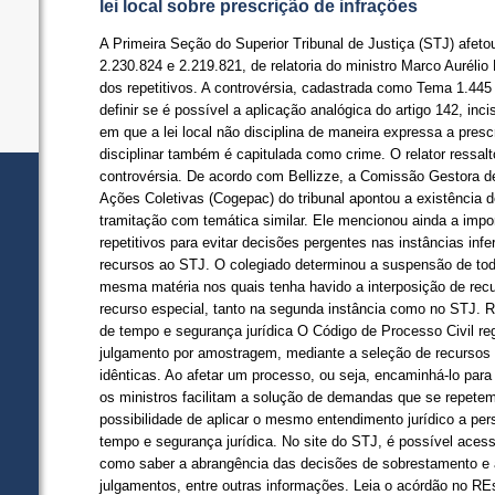
lei local sobre prescrição de infrações
​A Primeira Seção do Superior Tribunal de Justiça (STJ) afet
2.230.824 e 2.219.821, de relatoria do ministro Marco Aurélio 
dos repetitivos. A controvérsia, cadastrada como Tema 1.44
definir se é possível a aplicação analógica do artigo 142, inc
em que a lei local não disciplina de maneira expressa a presc
disciplinar também é capitulada como crime. O relator ressalto
controvérsia. De acordo com Bellizze, a Comissão Gestora d
Ações Coletivas (Cogepac) do tribunal apontou a existência
tramitação com temática similar. Ele mencionou ainda a impor
repetitivos para evitar decisões pergentes nas instâncias inf
recursos ao STJ. O colegiado determinou a suspensão de to
mesma matéria nos quais tenha havido a interposição de rec
recurso especial, tanto na segunda instância como no STJ. 
de tempo e segurança jurídica O Código de Processo Civil reg
julgamento por amostragem, mediante a seleção de recursos 
idênticas. Ao afetar um processo, ou seja, encaminhá-lo para 
os ministros facilitam a solução de demandas que se repetem n
possibilidade de aplicar o mesmo entendimento jurídico a pe
tempo e segurança jurídica. No site do STJ, é possível aces
como saber a abrangência das decisões de sobrestamento e a
julgamentos, entre outras informações. Leia o acórdão no RE