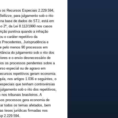
ou os Recursos Especiais 2.229.594,
Bellizze, para julgamento sob o rito
5 na base de dados do STJ, está em
iso 2º, da Lei 8.112/1990 nos casos
rição punitiva quando a infração
u o caráter repetitivo da
e Precedentes, Jurisprudência e
 de pelo menos 90 processos em
tância do julgamento sob o rito dos
eriores e o envio desnecessário de
dos os processos pendentes sobre a
urso especial ou de agravo em
Recursos repetitivos geram economia
ula, nos artigos 1.036 e seguintes, o
especiais que tenham controvérsias
julgamento sob o rito dos repetitivos,
os tribunais brasileiros. A
rsos processos gera economia de
sar todos os temas afetados, bem
s teses jurídicas firmadas nos
sp 2.229.594.