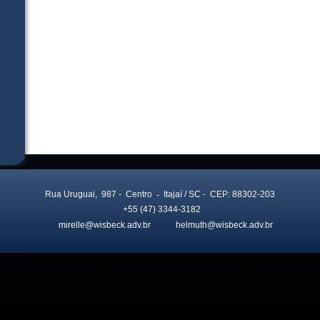
Rua Uruguai, 987
- Centro
-
Itajaí
/ SC
- CEP: 88302-203
+55 (47) 3344-3182
mirelle@wisbeck.adv.br
helmuth@wisbeck.adv.br
© 2026 Todos os direitos reservados - Certificado e desenvolvido pelo PROMAD 