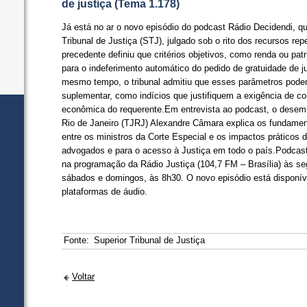
de justiça (Tema 1.178)
​Já está no ar o novo episódio do podcast Rádio Decidendi, 
Tribunal de Justiça (STJ), julgado sob o rito dos recursos rep
precedente definiu que critérios objetivos, como renda ou pat
para o indeferimento automático do pedido de gratuidade de ju
mesmo tempo, o tribunal admitiu que esses parâmetros pode
suplementar, como indícios que justifiquem a exigência de c
econômica do requerente.Em entrevista ao podcast, o desemb
Rio de Janeiro (TJRJ) Alexandre Câmara explica os fundamen
entre os ministros da Corte Especial e os impactos práticos 
advogados e para o acesso à Justiça em todo o país.Podcast
na programação da Rádio Justiça (104,7 FM – Brasília) às se
sábados e domingos, às 8h30. O novo episódio está disponíve
plataformas de áudio.
Fonte:
Superior Tribunal de Justiça
Voltar