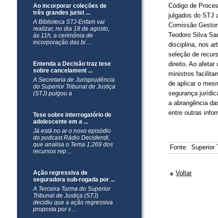
Código de Process
Ao incorporar coleções de
três grandes jurist ...
julgados do STJ a
A Biblioteca STJ-Enfam vai
Comissão Gestora 
realizar, no dia 18 de agosto,
Teodoro Silva Sa
às 11h, a cerimônia de
incorporação das bi ...
disciplina, nos a
seleção de recurs
Entenda a Decisão traz tese
direito. Ao afeta
sobre cancelament ...
ministros facilit
A Secretaria de Jurisprudência
de aplicar o mes
do Superior Tribunal de Justiça
segurança jurídi
(STJ) pulgou a
a abrangência da
entre outras inf
Tese sobre interrogatório de
adolescente em a ...
​Já está no ar o novo episódio
do podcast Rádio Decidendi,
que analisa o Tema 1.269 dos
Fonte:
Superior 
recursos rep ...
Ação regressiva de
Voltar
seguradora sub-rogada por ...
​A Terceira Turma do Superior
Tribunal de Justiça (STJ)
decidiu que a ação regressiva
proposta por s ...