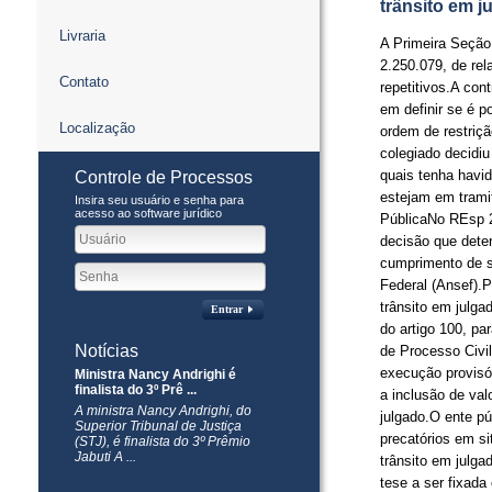
trânsito em j
Livraria
​A Primeira Seção
2.250.079, de rel
Contato
repetitivos.A con
em definir se é p
Localização
ordem de restriç
colegiado decidi
quais tenha havid
Controle de Processos
estejam em trami
Insira seu usuário e senha para
acesso ao software jurídico
PúblicaNo REsp 2
decisão que dete
cumprimento de s
Federal (Ansef).
trânsito em julg
Entrar
do artigo 100, pa
Notícias
de Processo Civil
execução provisó
Ministra Nancy Andrighi é
finalista do 3º Prê ...
a inclusão de va
​A ministra Nancy Andrighi, do
julgado.O ente p
Superior Tribunal de Justiça
precatórios em s
(STJ), é finalista do 3º Prêmio
Jabuti A ...
trânsito em julg
tese a ser fixada