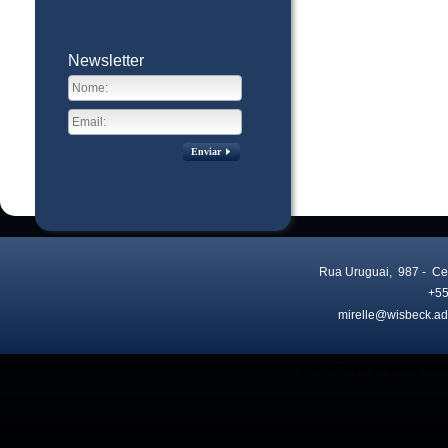
Newsletter
Enviar
Rua Uruguai, 987
- Ce
+55
mirelle@wisbeck.ad
Visitas no site:
3771640
© 2026 Todos os direitos res