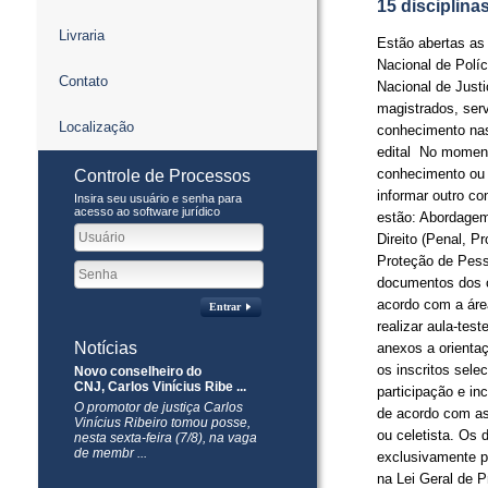
15 disciplina
Livraria
Estão abertas as 
Nacional de Políc
Contato
Nacional de Justi
magistrados, ser
Localização
conhecimento nas
edital No momento
conhecimento ou d
Controle de Processos
informar outro c
Insira seu usuário e senha para
acesso ao software jurídico
estão: Abordagem
Direito (Penal, P
Proteção de Pesso
documentos dos c
acordo com a área
Entrar
realizar aula-te
Notícias
anexos a orientaç
os inscritos sel
Novo conselheiro do
CNJ, Carlos Vinícius Ribe ...
participação e in
O promotor de justiça Carlos
de acordo com as
Vinícius Ribeiro tomou posse,
ou celetista. Os 
nesta sexta-feira (7/8), na vaga
de membr ...
exclusivamente p
na Lei Geral de 