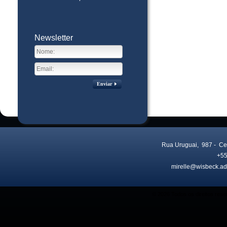
Newsletter
Enviar
Rua Uruguai, 987
- Ce
+55
mirelle@wisbeck.ad
Visitas no site:
3775705
© 2026 Todos os direitos res