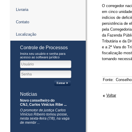
O corregedor naci
Livraria
em cinco unidade
indícios de defic
Contato
persistência de e
pela Corregedori
Localização
da Fazenda Públi
Tributária e da 
e a 2ª Vara do Tr
Controle de Processos
fiscalização most
Insira seu usuário e senha para
acesso ao software jurídico
tornando necessá
Fonte:
Conselho
Entrar
Notícias
Voltar
Novo conselheiro do
Destrava avança com
CNJ, Carlos Vinícius Ribe ...
definição de estratégias ...
O promotor de justiça Carlos
O Comitê Executivo Nacional
Vinícius Ribeiro tomou posse,
do Programa Destrava,
nesta sexta-feira (7/8), na vaga
coordenado pelo Conselho
de membr ...
Nacional de Justiça (CNJ) ...