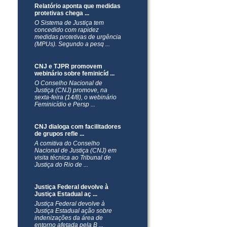
Relatório aponta que medidas
CNJ entrega proposta para
protetivas chega ...
desenvolvimento do ...
O Sistema de Justiça tem
O Conselho Nacional de
concedido com rapidez
Justiça (CNJ) e o Tribunal de
medidas protetivas de urgência
Justiça do Distrito Federal e
(MPUs). Segundo a pesq ...
dos Territórios ( ...
CNJ e TJPR promovem
Com 550 mil buscas, Sniper
webinário sobre feminicíd ...
acelera a localiza ...
O Conselho Nacional de
Ao longo de um ano, o Sistema
Justiça (CNJ) promove, na
Nacional de Investigação
sexta-feira (14/8), o webinário
Patrimonial e Recuperação de
Feminicídio e Persp ...
Ativos (
CNJ dialoga com facilitadores
Lei Maria da Penha: 20
de grupos refle ...
anos que transformaram ...
A comitiva do Conselho
Quando a Lei Maria da Penha
Nacional de Justiça (CNJ) em
entrou em vigor em agosto de
visita técnica ao Tribunal de
2006, o Brasil não contava com
Justiça do Rio de ...
varas de Jus ...
Justiça Federal devolve à
Lei Maria da Penha, 20 anos:
Justiça Estadual aç ...
reportagem mostr ...
Justiça Federal devolve à
No aniversário de 20 anos de
Justiça Estadual ação sobre
promulgação da Lei Maria da
indenizações da área de
Penha (Lei 11.340, de 7 de
entorno afetada pela B ...
agosto de 2006), ...