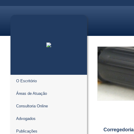
O Escritório
Áreas de Atuação
Consultoria Online
Advogados
Corregedoria
Publicações