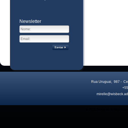
Newsletter
Enviar
Rua Uruguai, 987
- Ce
+55
mirelle@wisbeck.ad
Visitas no site:
3776181
© 2026 Todos os direitos res